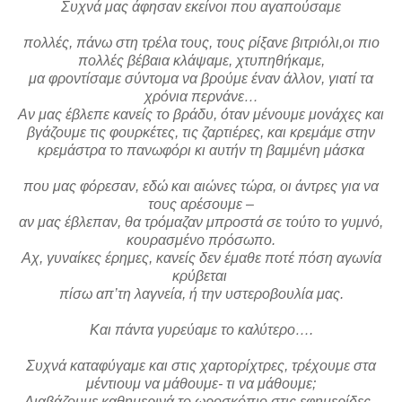
Συχνά μας άφησαν εκείνοι που αγαπούσαμε
πολλές, πάνω στη τρέλα τους, τους ρίξανε βιτριόλι,οι πιο
πολλές βέβαια κλάψαμε, χτυπηθήκαμε,
μα φροντίσαμε σύντομα να βρούμε έναν άλλον, γιατί τα
χρόνια περνάνε…
Αν μας έβλεπε κανείς το βράδυ, όταν μένουμε μονάχες και
βγάζουμε τις φουρκέτες, τις ζαρτιέρες, και κρεμάμε στην
κρεμάστρα το πανωφόρι κι αυτήν τη βαμμένη μάσκα
που μας φόρεσαν, εδώ και αιώνες τώρα, οι άντρες για να
τους αρέσουμε –
αν μας έβλεπαν, θα τρόμαζαν μπροστά σε τούτο το γυμνό,
κουρασμένο πρόσωπο.
Αχ, γυναίκες έρημες, κανείς δεν έμαθε ποτέ πόση αγωνία
κρύβεται
πίσω απ’τη λαγνεία, ή την υστεροβουλία μας.
Και πάντα γυρεύαμε το καλύτερο….
Συχνά καταφύγαμε και στις χαρτορίχτρες, τρέχουμε στα
μέντιουμ να μάθουμε- τι να μάθουμε;
Διαβάζουμε καθημερινά το ωροσκόπιο στις εφημερίδες,