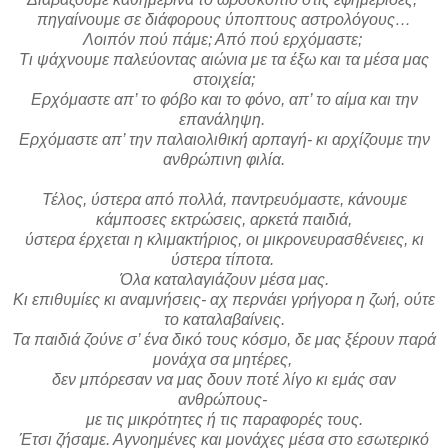
πηγαίνουμε σε διάφορους ύποπτους αστρολόγους…
Λοιπόν πού πάμε; Από πού ερχόμαστε;
Τι ψάχνουμε παλεύοντας αιώνια με τα έξω και τα μέσα μας
στοιχεία;
Ερχόμαστε απ’ το φόβο και το φόνο, απ’ το αίμα και την
επανάληψη.
Ερχόμαστε απ’ την παλαιολιθική αρπαγή- κι αρχίζουμε την
ανθρώπινη φιλία.
Τέλος, ύστερα από πολλά, παντρευόμαστε, κάνουμε
κάμποσες εκτρώσεις, αρκετά παιδιά,
ύστερα έρχεται η κλιμακτήριος, οι μικρονευρασθένειες, κι
ύστερα τίποτα.
Όλα καταλαγιάζουν μέσα μας.
Κι επιθυμίες κι αναμνήσεις- αχ περνάει γρήγορα η ζωή, ούτε
το καταλαβαίνεις.
Τα παιδιά ζούνε σ’ ένα δικό τους κόσμο, δε μας ξέρουν παρά
μονάχα σα μητέρες,
δεν μπόρεσαν να μας δουν ποτέ λίγο κι εμάς σαν
ανθρώπους-
με τις μικρότητες ή τις παραφορές τους.
Έτσι ζήσαμε. Αγνοημένες και μονάχες μέσα στο εσωτερικό