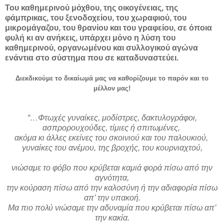
Του καθημερινού μόχθου, της οικογένειας, της
φάμπρικας, του ξενοδοχείου, του χωραφιού, του
μικρομάγαζου, του θρανίου και του γραφείου, σε όποια
φυλή κι αν ανήκεις, υπάρχει μόνο η λύση του
καθημερινού, οργανωμένου και συλλογικού αγώνα
ενάντια στο σύστημα που σε καταδυναστεύει.
Διεκδικούμε το δικαίωμά μας να καθορίζουμε το παρόν και το
μέλλον μας!
“…Φτωχές γυναίκες,
μοδίστρες, δακτυλογράφοι,
ασπρορουχούδες, τίμιες ή σπιτωμένες,
ακόμα κι άλλες εκείνες του σκοινιού και του παλουκιού,
γυναίκες του ανέμου, της βροχής, του κουρνιαχτού,
νιώσαμε το φόβο που κρύβεται καμιά φορά πίσω από την
αγνότητα,
την κούραση πίσω από την καλοσύνη ή την αδιαφορία πίσω
απ’ την υπακοή.
Μα πιο πολύ νιώσαμε την αδυναμία που κρύβεται πίσω απ’
την κακία.