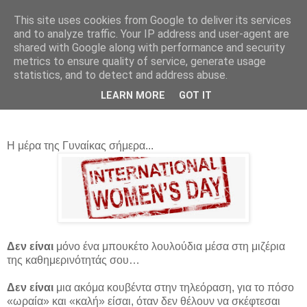
This site uses cookies from Google to deliver its services
and to analyze traffic. Your IP address and user-agent are
shared with Google along with performance and security
metrics to ensure quality of service, generate usage
statistics, and to detect and address abuse.
Σάββατο 8 Μαρτίου 2014
LEARN MORE
GOT IT
Για 'σένα Γυναίκα
Η μέρα της Γυναίκας σήμερα...
Δεν είναι
μόνο ένα μπουκέτο λουλούδια μέσα στη μιζέρια
της καθημερινότητάς σου…
Δεν είναι
μια ακόμα κουβέντα στην τηλεόραση, για το πόσο
«ωραία» και «καλή» είσαι, όταν δεν θέλουν να σκέφτεσαι