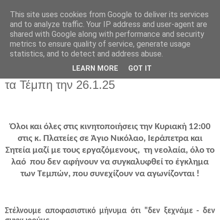
This site uses cookies from Google to deliver its services
and to analyze traffic. Your IP address and user-agent are
shared with Google along with performance and security
metrics to ensure quality of service, generate usage
statistics, and to detect and address abuse.
Παρασκευή 24 Ιανουαρίου 2025
LEARN MORE
GOT IT
Κάλεσμα ΤΑΛΩΣ σε Κινητοποίηση για
τα Τέμπη την 26.1.25
Όλοι και όλες στις κινητοποιήσεις την Κυριακή 12:00
στις κ. Πλατείες σε Άγιο Νικόλαο, Ιεράπετρα και
Σητεία
μαζί με τους εργαζόμενους,
τη νεολαία, όλο το
λαό
που δεν αφήνουν να συγκαλυφθεί το έγκλημα
των Τεμπών, που συνεχίζουν να αγωνίζονται !
Στέλνουμε αποφασιστικό μήνυμα ότι "δεν ξεχνάμε - δεν