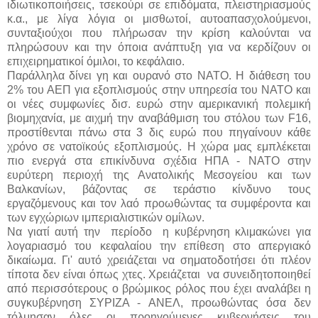
ιδιωτικοποιήσεις, τσεκούρι σε επιδόματα, πλειστηριασμούς
κ.α., με λίγα λόγια οι μισθωτοί, αυτοαπασχολούμενοι,
συνταξιούχοι που πλήρωσαν την κρίση καλούνται να
πληρώσουν και την όποια ανάπτυξη για να κερδίζουν οι
επιχειρηματικοί όμιλοι, το κεφάλαιο.
Παράλληλα δίνει γη και ουρανό στο ΝΑΤΟ. Η διάθεση του
2% του ΑΕΠ για εξοπλισμούς στην υπηρεσία του ΝΑΤΟ και
οι νέες συμφωνίες δισ. ευρώ στην αμερικανική πολεμική
βιομηχανία, με αιχμή την αναβάθμιση του στόλου των F16,
προστίθενται πάνω στα 3 δις ευρώ που πηγαίνουν κάθε
χρόνο σε νατοϊκούς εξοπλισμούς. Η χώρα μας εμπλέκεται
πιο ενεργά στα επικίνδυνα σχέδια ΗΠΑ - ΝΑΤΟ στην
ευρύτερη περιοχή της Ανατολικής Μεσογείου και των
Βαλκανίων, βάζοντας σε τεράστιο κίνδυνο τους
εργαζόμενους και τον λαό προωθώντας τα συμφέροντα και
των εγχώριων ιμπεριαλιστικών ομίλων.
Να γιατί αυτή την περίοδο η κυβέρνηση κλιμακώνει για
λογαριασμό του κεφαλαίου την επίθεση στο απεργιακό
δικαίωμα. Γι' αυτό χρειάζεται να σηματοδοτήσει ότι πλέον
τίποτα δεν είναι όπως χτες. Χρειάζεται να συνειδητοποιηθεί
από περισσότερους ο βρώμικος ρόλος που έχει αναλάβει η
συγκυβέρνηση ΣΥΡΙΖΑ - ΑΝΕΛ, προωθώντας όσα δεν
τόλμησαν όλες οι προηγούμενες κυβερνήσεις του