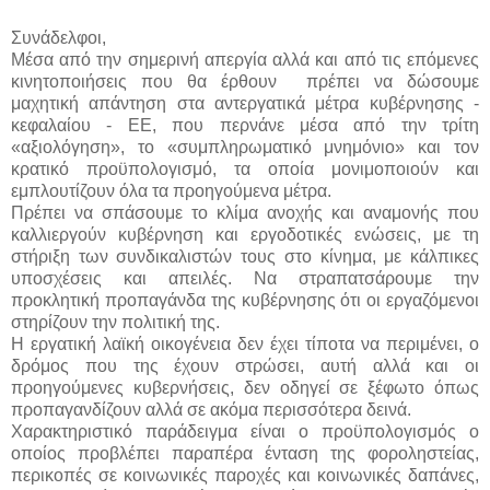
Συνάδελφοι,
Μέσα από την σημερινή απεργία αλλά και από τις επόμενες
κινητοποιήσεις που θα έρθουν πρέπει να δώσουμε
μαχητική απάντηση στα αντεργατικά μέτρα κυβέρνησης -
κεφαλαίου - ΕΕ, που περνάνε μέσα από την τρίτη
«αξιολόγηση», το «συμπληρωματικό μνημόνιο» και τον
κρατικό προϋπολογισμό, τα οποία μονιμοποιούν και
εμπλουτίζουν όλα τα προηγούμενα μέτρα.
Πρέπει να σπάσουμε το κλίμα ανοχής και αναμονής που
καλλιεργούν κυβέρνηση και εργοδοτικές ενώσεις, με τη
στήριξη των συνδικαλιστών τους στο κίνημα, με κάλπικες
υποσχέσεις και απειλές. Να στραπατσάρουμε την
προκλητική προπαγάνδα της κυβέρνησης ότι οι εργαζόμενοι
στηρίζουν την πολιτική της.
Η εργατική λαϊκή οικογένεια δεν έχει τίποτα να περιμένει, ο
δρόμος που της έχουν στρώσει, αυτή αλλά και οι
προηγούμενες κυβερνήσεις, δεν οδηγεί σε ξέφωτο όπως
προπαγανδίζουν αλλά σε ακόμα περισσότερα δεινά.
Χαρακτηριστικό παράδειγμα είναι ο προϋπολογισμός ο
οποίος προβλέπει παραπέρα ένταση της φοροληστείας,
περικοπές σε κοινωνικές παροχές και κοινωνικές δαπάνες,