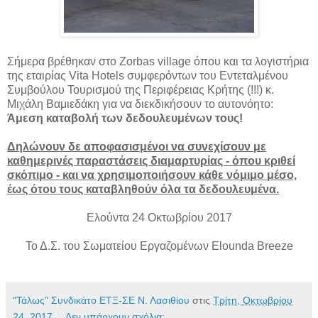
Σήμερα βρέθηκαν στο Ζοrbas village όπου και τα λογιστήρια
της εταιρίας Vita Hotels συμφερόντων του Εντεταλμένου
Συμβούλου Τουρισμού της Περιφέρειας Κρήτης (!!!) κ.
Μιχάλη Βαμιεδάκη για να διεκδικήσουν το αυτονόητο:
Άμεση καταβολή των δεδουλευμένων τους!
Δηλώνουν δε αποφασισμένοι να συνεχίσουν με
καθημερινές παραστάσεις διαμαρτυρίας - όπου κριθεί
σκόπιμο - και να χρησιμοποιήσουν κάθε νόμιμο μέσο,
έως ότου τους καταβληθούν όλα τα δεδουλευμένα.
Ελούντα 24 Οκτωβρίου 2017
Το Δ.Σ. του Σωματείου Εργαζομένων Elounda Breeze
"Τάλως" Συνδικάτο ΕΤΞ-ΣΕ Ν. Λασιθίου
στις
Τρίτη, Οκτωβρίου
24, 2017
Δεν υπάρχουν σχόλια: