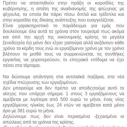
Πρέπει να απαντηθούν στην πράξη οι κοροϊδίες της
κυβέρνησης, η απάτη της αναδιανομής της φτώχειας με
ψίχουλα, τα οποία θα πάρει πίσω διπλά και τρίδιπλα και
στην κοροϊδία της δίκαιης ανάπτυξης που ευαγγελίζεται.
Είναι χαρακτηριστικό το παράδειγμα για εμάς που
δουλεύουμε όλα αυτά τα χρόνια στον τουρισμό πως ακόμα
και από την αρχή της οικονομικής κρίσης τα μεγάλα
ξενοδοχεία όχι μόνο δεν είχαν χασούρα αλλά αυξάνουν κάθε
χρόνο τα κέρδη τους ενώ οι εργαζόμενοι χρόνο με τον χρόνο
βλέπουν το μισθό τους να συρρικνώνεται, τις συνθήκες
εργασίας να χειροτερεύουν, το εποχιακό επίδομα να έχει
πέσει στα τάρταρα.
Να δώσουμε απάντηση στα αντιλαϊκά παζάρια, στα νέα
σχέδια πτώχευσης των εργαζομένων.
Δεν μπορούμε και δεν πρέπει να αποδεχτούμε αυτό το
αίσχος που υπάρχει σήμερα. 1 στους 3 εργαζόμενους να
αμείβεται με λιγότερα από 500 ευρώ το μήνα, ένας νέος
εργαζόμενος ηλικίας έως 24 ετών να αμείβεται κατά μέσο
όρο με 381 ευρώ το μήνα.
Δηλώνουμε πως δεν είναι περασμένα -ξεχασμένα οι
απώλειες από τα χρόνια της κρίσης.