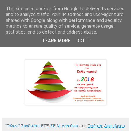
This site uses cookies from Google to deliver its services
and to analyze traffic. Your IP address and user-agent are
shared with Google along with performance and security
metrics to ensure quality of service, generate usage
statistics, and to detect and address abuse.
Τετάρτη 20 Δεκεμβρίου 2017
LEARN MORE
GOT IT
Ευχές
"Τάλως" Συνδικάτο ΕΤΞ-ΣΕ Ν. Λασιθίου
στις
Τετάρτη, Δεκεμβρίου