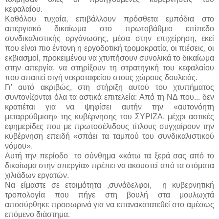
κεφαλαίου.
Καθόλου τυχαία, επιβάλλουν πρόσθετα εμπόδια στο
απεργιακό δικαίωμα στο πρωτοβάθμιο επίπεδο
συνδικαλιστικής οργάνωσης, μέσα στην επιχείρηση, εκεί
που είναι πιο έντονη η εργοδοτική τρομοκρατία, οι πιέσεις, οι
εκβιασμοί, προκειμένου να χτυπήσουν συνολικά το δικαίωμα
στην απεργία, να στηρίξουν τη στρατηγική του κεφαλαίου
που απαιτεί σιγή νεκροταφείου στους χώρους δουλειάς.
Γι' αυτό ακριβώς, στη στήριξη αυτού του χτυπήματος
συντονίζονται όλα τα αστικά επιτελεία: Από τη ΝΔ που... δεν
κρατιέται για να ψηφίσει αυτήν την «αυτονόητη
μεταρρύθμιση» της κυβέρνησης του ΣΥΡΙΖΑ, μέχρι αστικές
εφημερίδες που με πρωτοσέλιδους τίτλους συγχαίρουν την
κυβέρνηση επειδή «σπάει τα ταμπού του συνδικαλιστικού
νόμου».
Αυτή την περίοδο το σύνθημα «κάτω τα ξερά σας από το
δικαίωμα στην απεργία» πρέπει να ακουστεί από τα στόματα
χιλιάδων εργατών.
Να είμαστε σε ετοιμότητα ,συνάδελφοι, η κυβερνητική
τροπολογία που πήγε στη βουλή στα μουλωχτά
αποσύρθηκε προσωρινά για να επανακατατεθεί στο αμέσως
επόμενο διάστημα.