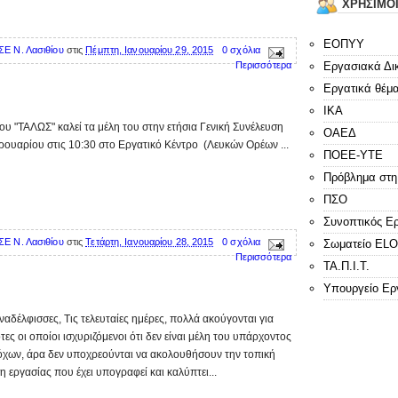
ΧΡΗΣΙΜΟ
ΕΟΠΥΥ
ΣΕ Ν. Λασιθίου
στις
Πέμπτη, Ιανουαρίου 29, 2015
0 σχόλια
Εργασιακά Δι
Περισσότερα
Εργατικά θέμ
ΙΚΑ
του "ΤΑΛΩΣ" καλεί τα μέλη του στην ετήσια Γενική Συνέλευση
ΟΑΕΔ
ρουαρίου στις 10:30 στο Εργατικό Κέντρο (Λευκών Ορέων ...
ΠΟΕΕ-ΥΤΕ
Πρόβλημα στη
ΠΣΟ
Συνοπτικός Ε
ΣΕ Ν. Λασιθίου
στις
Τετάρτη, Ιανουαρίου 28, 2015
0 σχόλια
Σωματείο E
Περισσότερα
ΤΑ.Π.Ι.Τ.
Υπουργείο Ερ
ναδέλφισσες, Τις τελευταίες ημέρες, πολλά ακούγονται για
ες οι οποίοι ισχυριζόμενοι ότι δεν είναι μέλη του υπάρχοντος
χων, άρα δεν υποχρεούνται να ακολουθήσουν την τοπική
 εργασίας που έχει υπογραφεί και καλύπτει...