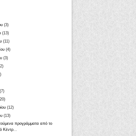
ου
(3)
υ
(13)
ου
(11)
ίου
(4)
ου
(3)
2)
)
(7)
(20)
ρίου
(12)
ου
(13)
τούμενα προγράμματα από το
ό Κέντρ...