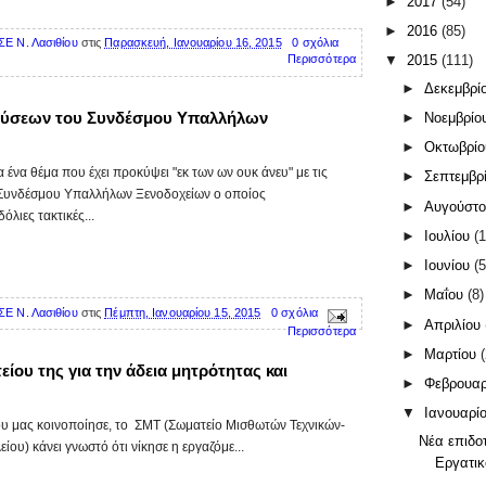
►
2017
(54)
►
2016
(85)
ΣΕ Ν. Λασιθίου
στις
Παρασκευή, Ιανουαρίου 16, 2015
0 σχόλια
Περισσότερα
▼
2015
(111)
►
Δεκεμβρί
εύσεων του Συνδέσμου Υπαλλήλων
►
Νοεμβρίο
►
Οκτωβρί
 ένα θέμα που έχει προκύψει "εκ των ων ουκ άνευ" με τις
►
Σεπτεμβρ
 Συνδέσμου Υπαλλήλων Ξενοδοχείων ο οποίος
►
Αυγούστ
λιες τακτικές...
►
Ιουλίου
(1
►
Ιουνίου
(5
►
Μαΐου
(8)
ΣΕ Ν. Λασιθίου
στις
Πέμπτη, Ιανουαρίου 15, 2015
0 σχόλια
►
Απριλίου
Περισσότερα
►
Μαρτίου
είου της για την άδεια μητρότητας και
►
Φεβρουα
▼
Ιανουαρί
υ μας κοινοποίησε, το ΣΜΤ (Σωματείο Μισθωτών Τεχνικών-
Νέα επιδο
ου) κάνει γνωστό ότι νίκησε η εργαζόμε...
Εργατικ