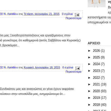
υ
Β
ε
ΣΕ Ν. Λασιθίου
στις
Τετάρτη, Ιανουαρίου 21, 2015
0 σχόλια
καταστήματα υγ
Περισσότερα
υποχρεωμένοι ν
λη μας Ξενοδοχοϋπαλλήλους και εργαζόμενους στον
μό γενικότερα, ότι καθημερινά (εκτός Σαββάτου και Κυριακής)
ΑΡΧΕΙΟ
0, βρισκόμασ...
►
2026
(1)
►
2025
(9)
►
2024
(7)
ΣΕ Ν. Λασιθίου
στις
Κυριακή, Ιανουαρίου 18, 2015
0 σχόλια
►
2023
(7)
Περισσότερα
►
2022
(7)
►
2021
(19)
υνδικάτου μας και αναγνώστες εν γένει έχουν εκφράσει
►
2020
(93)
ιεύσουν στην ιστοσελίδα μας, ενημερώνουμε ότ...
►
2019
(17)
►
2018
(40)