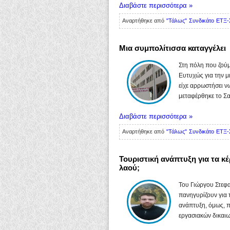
Διαβάστε περισσότερα »
Αναρτήθηκε από
"Τάλως" Συνδικάτο ΕΤΞ-
Μια συμπολίτισσα καταγγέλει
Στη πόλη που ζούμ
Ευτυχώς για την μ
είχε αρρωστήσει ν
μεταφέρθηκε το Σαβ
Διαβάστε περισσότερα »
Αναρτήθηκε από
"Τάλως" Συνδικάτο ΕΤΞ-
Τουριστική ανάπτυξη για τα 
λαού;
Του Γιώργου Στεφα
πανηγυρίζουν για 
ανάπτυξη, όμως, πο
εργασιακών δικαιω