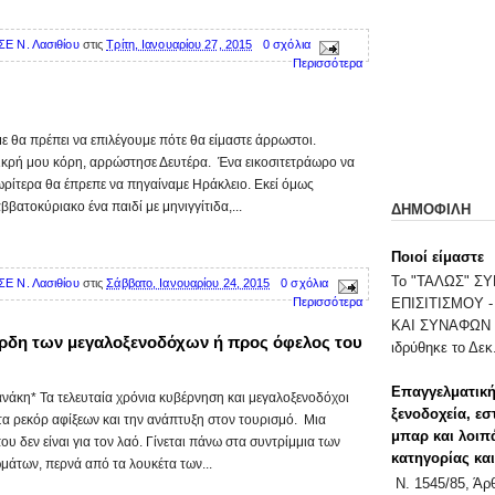
ΣΕ Ν. Λασιθίου
στις
Τρίτη, Ιανουαρίου 27, 2015
0 σχόλια
Περισσότερα
ε θα πρέπει να επιλέγουμε πότε θα είμαστε άρρωστοι.
ικρή μου κόρη, αρρώστησε Δευτέρα. Ένα εικοσιτετράωρο να
ωρίτερα θα έπρεπε να πηγαίναμε Ηράκλειο. Εκεί όμως
βατοκύριακο ένα παιδί με μηνιγγίτιδα,...
ΔΗΜΟΦΙΛΗ
Ποιοί είμαστε
Το "ΤΑΛΩΣ" 
ΣΕ Ν. Λασιθίου
στις
Σάββατο, Ιανουαρίου 24, 2015
0 σχόλια
Περισσότερα
ΕΠΙΣΙΤΙΣΜΟΥ 
ΚΑΙ ΣΥΝΑΦΩΝ 
κέρδη των μεγαλοξενοδόχων ή προς όφελος του
ιδρύθηκε το Δεκ.
Επαγγελματική
νάκη* Τα τελευταία χρόνια κυβέρνηση και μεγαλοξενοδόχοι
ξενοδοχεία, εσ
τα ρεκόρ αφίξεων και την ανάπτυξη στον τουρισμό. Μια
μπαρ και λοιπ
υ δεν είναι για τον λαό. Γίνεται πάνω στα συντρίμμια των
κατηγορίας κα
μάτων, περνά από τα λουκέτα των...
Ν. 1545/85, Ά