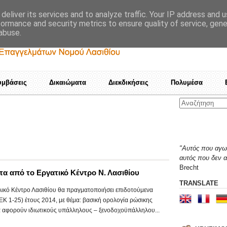
deliver its services and to analyze traffic. Your IP address and 
formance and security metrics to ensure quality of service, gen
abuse.
υμβάσεις
Δικαιώματα
Διεκδικήσεις
Πολυμέσα
Καμιά αποδοχή τετελεσμένω
"Αυτός που αγων
αυτός που δεν α
Brecht
α από το Εργατικό Κέντρο Ν. Λασιθίου
TRANSLATE
ικό Κέντρο Λασιθίου θα πραγματοποιήσει επιδοτούμενα
Κ 1-25) έτους 2014, με θέμα: βασική ορολογία ρώσικης
α αφορούν ιδιωτικούς υπάλληλους – ξενοδοχοϋπάλληλου...