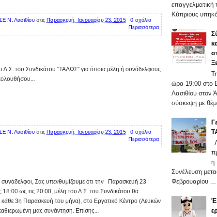
επαγγελματική τ
Κύπριους υπηκό
ΣΕ Ν. Λασιθίου
στις
Παρασκευή, Ιανουαρίου 23, 2015
0 σχόλια
Περισσότερα
Σ
κ
σ
Ξ
υ Δ.Σ. του Συνδικάτου "ΤΑΛΩΣ" για όποια μέλη ή συνάδελφους
Τ
ολουθήσου...
ώρα 19:00 στο 
Λασιθίου στον 
σύσκεψη με θέμα
Γ
Τ
ΣΕ Ν. Λασιθίου
στις
Παρασκευή, Ιανουαρίου 23, 2015
0 σχόλια
Περισσότερα
Λ
π
η
Συνέλευση μετα
Φεβρουαρίου ...
ι συνάδελφοι, Σας υπενθυμίζουμε ότι την Παρασκευή 23
 18:00 ως τις 20:00, μέλη του Δ.Σ. του Συνδικάτου θα
Έ
 κάθε 3η Παρασκευή του μήνα), στο Εργατικό Κέντρο (Λευκών
ε
 καθιερωμένη μας συνάντηση. Επίσης...