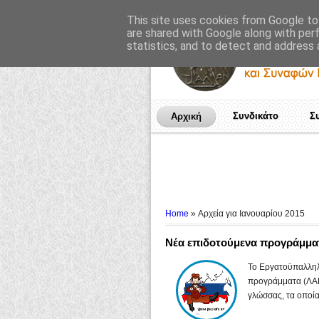
This site uses cookies from Google to 
are shared with Google along with per
statistics, and to detect and address 
Συνδικάτο
Σ
Αρχική
Home
» Αρχεία για Ιανουαρίου 2015
Νέα επιδοτούμενα προγράμματ
Το Εργατοϋπαλληλ
προγράμματα (ΛΑΕ
γλώσσας, τα οποί