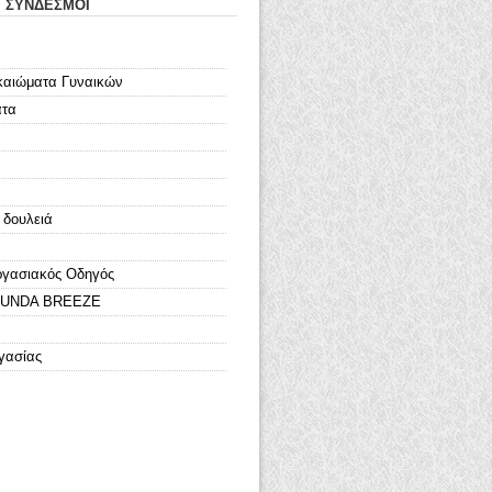
Ι ΣΥΝΔΕΣΜΟΙ
καιώματα Γυναικών
ατα
 δουλειά
ργασιακός Οδηγός
LOUNDA BREEZE
γασίας