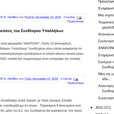
Πρόσκλησ
Ενημέρωσ
Μια συμπο
ΣΕ Ν. Λασιθίου
στις
Πέμπτη, Ιανουαρίου 15, 2015
0 σχόλια
Περισσότερα
Τουριστικ
μεγαλοξ
σιεύσεις του Συνδέσμου Υπαλλήλων
Ανακοίνω
Συνάντησ
 στην εφημερίδα "ΑΝΑΤΟΛΗ", (Τρίτη 13 Ιανουαρίου),
ΑΝΑΚΟΙΝ
δέσμου Υπαλλήλων Ξενοδοχείων στην οποία αναφέρεται ότι
ν επαναπρόσληψη εργαζομένων οι οποίοι κάνουν αίτηση μέσω
Ενημέρωσ
ΛΩΣ» επειδή δεν συμμετείχαμε στην υπογραφή της τοπικής
Συνέχεια 
Συνδέσμ
Νίκη της ε
ΣΕ Ν. Λασιθίου
στις
Τρίτη, Ιανουαρίου 13, 2015
0 σχόλια
άδει...
Περισσότερα
Απάντηση 
Συνδέσμ
Συνάντησ
 συνάδελφοι, Καλή Χρονιά με Υγεία, Δύναμη, Ελπίδα,
Σας υπενθυμίζουμε ότι αύριο: Παρασκευή 9 Ιανουαρίου από
►
2014
(321)
0:00, μέλη του Δ.Σ. του Συνδικάτου θα ευρίσκονται στο παλιό