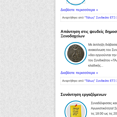
Διαβάστε περισσότερα »
Αναρτήθηκε από
"Τάλως" Συνδικάτο ΕΤΞ-
Απάντηση στις ψευδείς δημο
Ξενοδοχείων
Με έκπληξη διάβασα
ανακοίνωση του Συν
«δεν εγγυούνται τη
του Συνδικάτου «ΤΑ
κλαδικής...
Διαβάστε περισσότερα »
Αναρτήθηκε από
"Τάλως" Συνδικάτο ΕΤΞ-
Συνάντηση εργαζόμενων
Συναδέλφισσες και
Αγωνιστικότητα! 
τις 18:00 ως τις 2