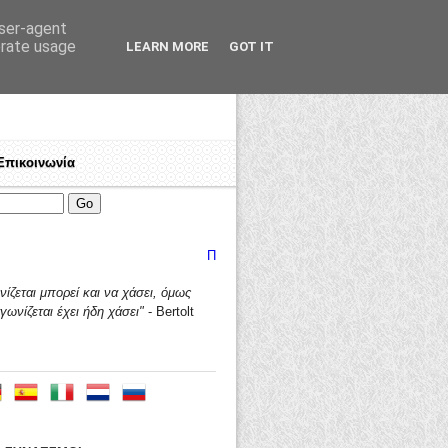
user-agent
erate usage
LEARN MORE
GOT IT
Επικοινωνία
ν! Εργαζόμενε, πολέμα για τα δικαιώματά σου!
Ποιοί είμαστε
♦
Γιατί "ΤΑΛΩΣ"?
♦
Ανοικτή πρόσκλησ
ίζεται μπορεί και να χάσει,
όμως
γωνίζεται έχει ήδη χάσει"
- Bertolt