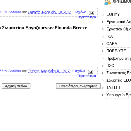
ΧΡΗΣΙΜΟ
ΣΕ Ν. Λασιθίου
στις
Σάββατο, Νοεμβρίου 18, 2017
0 σχόλια
ΕΟΠΥΥ
Περισσότερα
Εργασιακά Δι
υ Σωματείου Εργαζομένων Elounda Breeze
Εργατικά θέμ
ΙΚΑ
ΟΑΕΔ
ΠΟΕΕ-ΥΤΕ
Πρόβλημα στη
ΠΣΟ
ΣΕ Ν. Λασιθίου
στις
Τετάρτη, Νοεμβρίου 01, 2017
0 σχόλια
Συνοπτικός Ε
Περισσότερα
Σωματείο E
Αρχική σελίδα
Παλαιότερες αναρτήσεις
ΤΑ.Π.Ι.Τ.
Υπουργείο Ερ