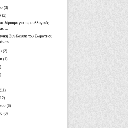
ου
(3)
υ
(2)
να ξέρουμε για τις συλλογικές
ις ...
ενική Συνέλευση του Σωματείου
ένων...
ου
(2)
ου
(1)
)
)
(11)
(12)
ρίου
(6)
ου
(8)