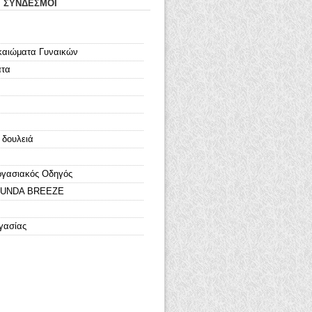
Ι ΣΥΝΔΕΣΜΟΙ
καιώματα Γυναικών
ατα
 δουλειά
ργασιακός Οδηγός
LOUNDA BREEZE
γασίας