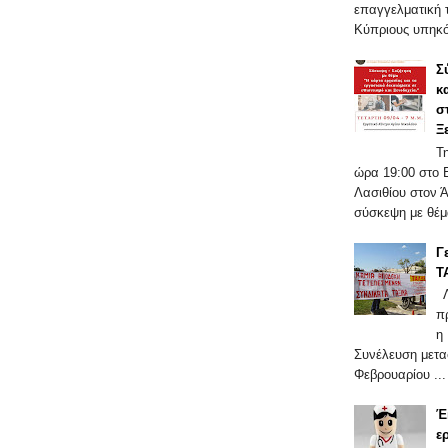
επαγγελματική τ
Κύπριους υπηκό
Σ
κ
σ
Ξ
Τ
ώρα 19:00 στο 
Λασιθίου στον 
σύσκεψη με θέμα
Γ
Τ
Λ
π
η
Συνέλευση μετα
Φεβρουαρίου ...
Έ
ε