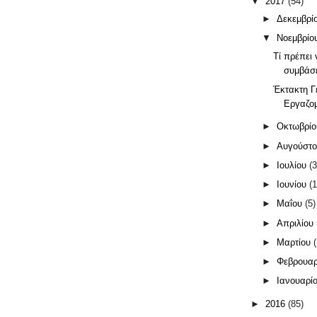
▼
2017
(54)
►
Δεκεμβρί
▼
Νοεμβρίο
Τί πρέπει 
συμβάσε
Έκτακτη Γ
Εργαζομ
►
Οκτωβρί
►
Αυγούστ
►
Ιουλίου
(3
►
Ιουνίου
(1
►
Μαΐου
(5)
►
Απριλίου
►
Μαρτίου
►
Φεβρουα
►
Ιανουαρί
►
2016
(85)