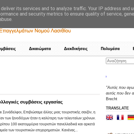
deliver its services and to analyze traffic. Your IP address and 
formance and security metrics to ensure quality of service, gen
abuse.
υμβάσεις
Δικαιώματα
Διεκδικήσεις
Πολυμέσα
Καμιά αποδοχή τετελεσ
"Αυτός που αγων
αυτός που δεν α
Brecht
συλλογικές συμβάσεις εργασίας
TRANSLATE
 Συνάδελφοι, Επιβιώσαμε άλλης μιας τουριστικής σαιζόν, η
ίαν των ξενοδόχων ήταν η καλύτερη των τελευταίων χρόνων.
ρίπου 100 εκατομμύρια τουριστών πανελλαδικά και αρκετά
μεία των τουριστικών επιχειρηματιών. Κανένας...