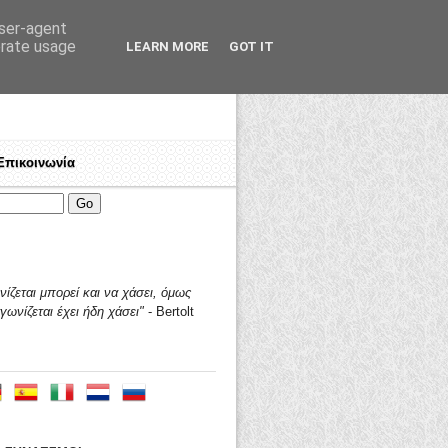
user-agent
erate usage
LEARN MORE
GOT IT
Επικοινωνία
μένων! Εργαζόμενε, πολέμα για τα δικαιώματά σου!
Ποιοί είμαστε
♦
Γιατί "ΤΑΛΩΣ"?
♦
Ανοικτή πρό
ίζεται μπορεί και να χάσει,
όμως
γωνίζεται έχει ήδη χάσει"
- Bertolt