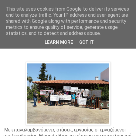
This site uses cookies from Google to deliver its services
and to analyze traffic. Your IP address and user-agent are
shared with Google along with performance and security
metrics to ensure quality of service, generate usage
statistics, and to detect and address abuse.
Τρίτη 22 Αυγούστου 2017
LEARN MORE
GOT IT
Σωματείο Εργαζομένων Elounda Breeze
Με επαναλαμβανόμενες στάσεις εργασίας οι εργαζόμενοι
του ξενοδοχείου Elounda Breeze πέτυχαν την αποπληρωμή