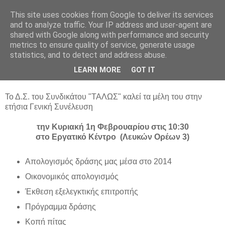
This site uses cookies from Google to deliver its services
and to analyze traffic. Your IP address and user-agent are
shared with Google along with performance and security
metrics to ensure quality of service, generate usage
statistics, and to detect and address abuse.
Τετάρτη 28 Ιανουαρίου 2015
LEARN MORE
GOT IT
Πρόσκληση
Το Δ.Σ. του Συνδικάτου "ΤΑΛΩΣ" καλεί τα μέλη του στην
ετήσια Γενική Συνέλευση
την Κυριακή 1η Φεβρουαρίου στις 10:30
στο Εργατικό Κέντρο (Λευκών Ορέων 3)
Απολογισμός δράσης μας μέσα στο 2014
Οικονομικός απολογισμός
Έκθεση εξελεγκτικής επιτροπής
Πρόγραμμα δράσης
Κοπή πίτας