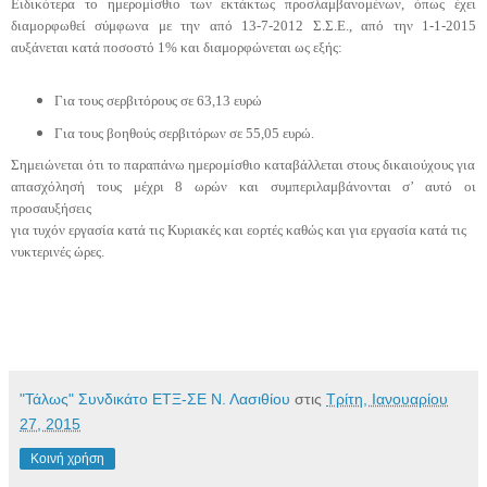
Ειδικότερα το ημερομίσθιο των εκτάκτως προσλαμβανομένων, όπως έχει
διαμορφωθεί σύμφωνα με την από 13-7-2012 Σ.Σ.Ε.,
από την 1-1-2015
αυξάνεται κατά ποσοστό 1% και διαμορφώνεται ως εξής:
Για τους σερβιτόρους σε 63,13 ευρώ
Για τους βοηθούς σερβιτόρων σε 55,05 ευρώ.
Σημειώνεται ότι το παραπάνω ημερομίσθιο καταβάλλεται στους δικαιούχους για
απασχόλησή τους μέχρι 8 ωρών και συμπεριλαμβάνονται σ’ αυτό οι
προσαυξήσεις
για τυχόν εργασία κατά τις Κυριακές και εορτές καθώς και για εργασία κατά τις
νυκτερινές ώρες.
"Τάλως" Συνδικάτο ΕΤΞ-ΣΕ Ν. Λασιθίου
στις
Τρίτη, Ιανουαρίου
27, 2015
Κοινή χρήση