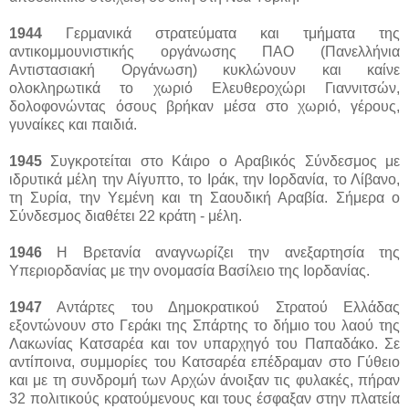
1944
Γερμανικά στρατεύματα και τμήματα της
αντικομμουνιστικής οργάνωσης ΠΑΟ (Πανελλήνια
Αντιστασιακή Οργάνωση) κυκλώνουν και καίνε
ολοκληρωτικά το χωριό Ελευθεροχώρι Γιαννιτσών,
δολοφονώντας όσους βρήκαν μέσα στο χωριό, γέρους,
γυναίκες και παιδιά.
1945
Συγκροτείται στο Κάιρο ο Αραβικός Σύνδεσμος με
ιδρυτικά μέλη την Αίγυπτο, το Ιράκ, την Ιορδανία, το Λίβανο,
τη Συρία, την Υεμένη και τη Σαουδική Αραβία. Σήμερα ο
Σύνδεσμος διαθέτει 22 κράτη - μέλη.
1946
Η Βρετανία αναγνωρίζει την ανεξαρτησία της
Υπεριορδανίας με την ονομασία Βασίλειο της Ιορδανίας.
1947
Αντάρτες του Δημοκρατικού Στρατού Ελλάδας
εξοντώνουν στο Γεράκι της Σπάρτης το δήμιο του λαού της
Λακωνίας Κατσαρέα και τον υπαρχηγό του Παπαδάκο. Σε
αντίποινα, συμμορίες του Κατσαρέα επέδραμαν στο Γύθειο
και με τη συνδρομή των Αρχών άνοιξαν τις φυλακές, πήραν
32 πολιτικούς κρατούμενους και τους έσφαξαν στην πλατεία