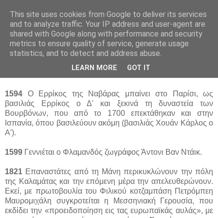
This site uses cookies from Google to deliver its services
and to analyze traffic. Your IP address and user-agent are
shared with Google along with performance and security
metrics to ensure quality of service, generate usage
statistics, and to detect and address abuse.
Σάββατο 22 Μαρτίου 2014
LEARN MORE
GOT IT
Σαν Σήμερα... 22 Μαρτίου
1594
Ο Ερρίκος της Ναβάρας μπαίνει στο Παρίσι, ως
βασιλιάς Ερρίκος ο Δ' και ξεκινά τη δυναστεία των
Βουρβόνων, που από το 1700 επεκτάθηκαν και στην
Ισπανία, όπου βασιλεύουν ακόμη (βασιλιάς Χουάν Κάρλος ο
Α').
1599
Γεννιέται ο Φλαμανδός ζωγράφος Άντονι Βαν Ντάικ.
1821
Επαναστάτες από τη Μάνη περικυκλώνουν την πόλη
της Καλαμάτας και την επόμενη μέρα την απελευθερώνουν.
Εκεί, με πρωτοβουλία του Φιλικού κοτζαμπάση Πετρόμπεη
Μαυρομιχάλη συγκροτείται η Μεσσηνιακή Γερουσία, που
εκδίδει την «προειδοποίηση εις τας ευρωπαϊκάς αυλάς», με