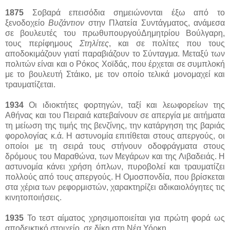
1875
Σοβαρά επεισόδια σημειώνονται έξω από το
ξενοδοχείο
Βυζάντιον
στην Πλατεία Συντάγματος, ανάμεσα
σε βουλευτές του πρωθυπουργούΔημητρίου Βούλγαρη,
τους περίφημους
Στηλίτες
, και σε πολίτες που τους
αποδοκιμάζουν γιατί παραβιάζουν το Σύνταγμα. Μεταξύ των
πολιτών είναι και ο Ρόκος Χοϊδάς, που έρχεται σε συμπλοκή
με το βουλευτή Στάικο, με τον οποίο τελικά μονομαχεί και
τραυματίζεται.
1934
Οι ιδιοκτήτες φορτηγών, ταξί και λεωφορείων της
Αθήνας και του Πειραιά κατεβαίνουν σε απεργία με αιτήματα
τη μείωση της τιμής της βενζίνης, την κατάργηση της βαριάς
φορολογίας κ.ά. Η αστυνομία επιτίθεται στους απεργούς, οι
οποίοι με τη σειρά τους στήνουν οδοφράγματα στους
δρόμους του Μαραθώνα, των Μεγάρων και της Λιβαδειάς. Η
αστυνομία κάνει χρήση όπλων, πυροβολεί και τραυματίζει
πολλούς από τους απεργούς. Η Ομοσπονδία, που βρίσκεται
στα χέρια των ρεφορμιστών, χαρακτηρίζει αδικαιολόγητες τις
κινητοποιήσεις.
1935
Το τεστ αίματος χρησιμοποιείται για πρώτη φορά ως
αποδεικτικό στοιχείο, σε δίκη στη Νέα Υόρκη.