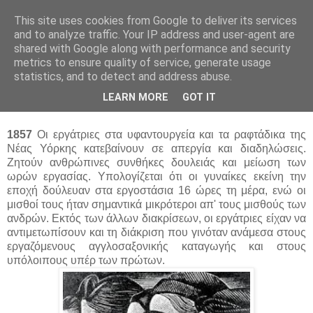
This site uses cookies from Google to deliver its services
and to analyze traffic. Your IP address and user-agent are
shared with Google along with performance and security
metrics to ensure quality of service, generate usage
statistics, and to detect and address abuse.
Σάββατο 8 Μαρτίου 2014
LEARN MORE
GOT IT
Σαν Σήμερα...8 Μαρτίου
1857
Οι εργάτριες στα υφαντουργεία και τα ραφτάδικα της
Νέας Υόρκης κατεβαίνουν σε απεργία και διαδηλώσεις.
Ζητούν ανθρώπινες συνθήκες δουλειάς και μείωση των
ωρών εργασίας. Υπολογίζεται ότι οι γυναίκες εκείνη την
εποχή δούλευαν στα εργοστάσια 16 ώρες τη μέρα, ενώ οι
μισθοί τους ήταν σημαντικά μικρότεροι απ' τους μισθούς των
ανδρών. Εκτός των άλλων διακρίσεων, οι εργάτριες είχαν να
αντιμετωπίσουν και τη διάκριση που γινόταν ανάμεσα στους
εργαζόμενους αγγλοσαξονικής καταγωγής και στους
υπόλοιπους υπέρ των πρώτων.