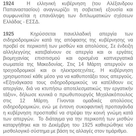
1924
Η ελληνική κυβέρνηση (του Αλέξανδρου
Παπαναστασίου) αναγνωρίζει τη σοβιετική εξουσία και
συμφωνείται η επανάληψη των διπλωματικών σχέσεων
Ελλάδας - ΕΣΣΔ.
1925
Κηρύσσεται πανελλαδική απεργία των
σιδηροδρομικών κατά της απόφασης της κυβέρνησης να
προβεί σε περικοπή των μισθών και απολύσεις. Σε ένδειξη
αλληλεγγύης κατεβαίνουν σε απεργία και οι εργάτες
βιομηχανίας επισιτισμού και ορισμένα καπνεργατικά
σωματεία της Μακεδονίας. Στις 14 Μάρτη απεργούν οι
τροχιοδρομικοί και οι ηλεκτροτεχνίτες. Η κυβέρνηση
χρησιμοποιεί κάθε μέσο για να καθυποτάξει τους απεργούς.
«Εξηνάγκασα τους σιδηροδρομικούς να κατέλθουν εις
απεργίαν, διά να κτυπήσω αποτελεσματικώς την εργατικήν
τάξιν», δήλωσε κυνικά ο πρωθυπουργός Μιχαλακόπουλος
στις 12 Μάρτη. Γίνονται ομαδικές απολύσεις
σιδηροδρομικών, ενώ με έντονη συκοφαντική προπαγάνδα
η κυβέρνηση προσπαθεί να στρέψει την κοινή γνώμη κατά
των απεργών. Το διάταγμα για την περικοπή των μισθών
καταργήθηκε και το Δεκέμβρη του 1925 καθιερώθηκε νέο
μισθολογικό σύστημα με βάση τις αλλαγές στον τιμάριθμο.