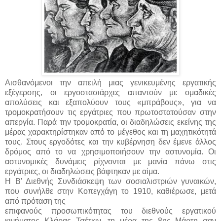
Αισθανόμενοι την απειλή μιας γενικευμένης εργατικής
εξέγερσης, οι εργοστασιάρχες απαντούν με ομαδικές
απολύσεις και εξαπολύουν τους «μπράβους», για να
τρομοκρατήσουν τις εργάτριες που πρωτοστατούσαν στην
απεργία. Παρά την τρομοκρατία, οι διαδηλώσεις εκείνης της
μέρας χαρακτηρίστηκαν από το μέγεθος και τη μαχητικότητά
τους. Στους εργοδότες και την κυβέρνηση δεν έμενε άλλος
δρόμος από το να χρησιμοποιήσουν την αστυνομία. Οι
αστυνομικές δυνάμεις ρίχνονται με μανία πάνω στις
εργάτριες, οι διαδηλώσεις βάφτηκαν με αίμα.
Η Β' Διεθνής Συνδιάσκεψη των σοσιαλιστριών γυναικών,
που συνήλθε στην Κοπεγχάγη το 1910, καθιέρωσε, μετά
από πρόταση της
επιφανούς προσωπικότητας του διεθνούς εργατικού
κινήματος Κλάρας Τσέτκιν, τη μέρα της 8ης Μάρτη σαν