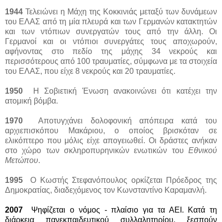
1944
Τελειώνει η Μάχη της Κοκκινιάς μεταξύ των δυνάμεων
του ΕΛΑΣ από τη μία πλευρά και των Γερμανών κατακτητών
και των ντόπιων συνεργατών τους από την άλλη. Οι
Γερμανοί και οι ντόπιοι συνεργάτες τους αποχωρούν,
αφήνοντας στο πεδίο της μάχης 34 νεκρούς και
περισσότερους από 100 τραυματίες, σύμφωνα με τα στοιχεία
του ΕΛΑΣ, που είχε 8 νεκρούς και 20 τραυματίες.
1950
Η Σοβιετική Ένωση ανακοινώνει ότι κατέχει την
ατομική βόμβα.
1970
Αποτυγχάνει δολοφονική απόπειρα κατά του
αρχιεπισκόπου Μακάριου, ο οποίος βρισκόταν σε
ελικόπτερο που μόλις είχε απογειωθεί. Οι δράστες ανήκαν
στο χώρο των σκληροπυρηνικών ενωτικών του
Εθνικού
Μετώπου
.
1995
Ο Κωστής Στεφανόπουλος ορκίζεται Πρόεδρος της
Δημοκρατίας, διαδεχόμενος τον Κωνσταντίνο Καραμανλή.
2007
Ψηφίζεται ο νόμος - πλαίσιο για τα ΑΕΙ. Κατά τη
διάρκεια πανεκπαιδευτικού συλλαλητηρίου, ξεσπούν