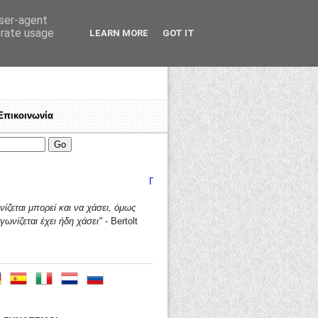
user-agent
erate usage
LEARN MORE
GOT IT
Επικοινωνία
ργαζόμενε, πολέμα για τα δικαιώματά σου!
Ποιοί είμαστε
♦
Γιατί "ΤΑΛΩΣ"?
♦
Ανοικτή πρόσκληση 
ίζεται μπορεί και να χάσει,
όμως
γωνίζεται έχει ήδη χάσει"
- Bertolt