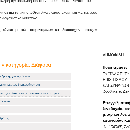
λόκληρη την ασφάλιση του στον προσωπικό υπολογιστή του.
αι σε μία τυπική υπόθεση λίγων ωρών ακόμη και για εκείνους
το ασφαλιστικό καθεστώς.
ες εθνικό μητρώο ασφαλισμένων και δικαιούχων παροχών
ΔΗΜΟΦΙΛΗ
ην κατηγορία: Διάφορα
Ποιοί είμαστε
Το "ΤΑΛΩΣ" 
 δράσης για την Yγεία
ΕΠΙΣΙΤΙΣΜΟΥ 
γείας και των δικαιωμάτων μας!
ΚΑΙ ΣΥΝΑΦΩΝ 
ιδρύθηκε το Δεκ.
ικά ξενοδοχεία και επισιτιστικά καταστήματα
Σητείας
Επαγγελματική
ξενοδοχεία, εσ
μπαρ και λοιπ
Κρήτης
κατηγορίας κα
Ν. 1545/85, Ά