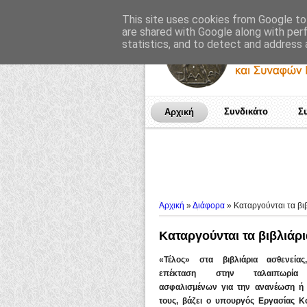
This site uses cookies from Google to 
are shared with Google along with per
statistics, and to detect and address 
Συνδικάτο
Σ
Αρχική
Αρχική
»
Διάφορα
»
Καταργούνται τα βι
Καταργούνται τα βιβλιάρ
«Τέλος» στα βιβλιάρια ασθενείας
επέκταση στην ταλαιπωρία 
ασφαλισμένων για την ανανέωση ή 
τους, βάζει ο υπουργός Εργασίας Κ