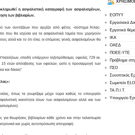
ΧΡΗΣΙΜΟ
λοκληρωθεί η ασφαλιστική καταγραφή των ασφαλισμένων,
ΕΟΠΥΥ
ηση των βιβλιαρίων.
Εργασιακά Δι
ού των συντάξεων που αρχίζει από φέτος -σύστημα Άτλας-
Εργατικά θέμ
πο που θα ισχύσει για τα ασφαλιστικά ταμεία που χορηγούν
ΙΚΑ
ους αλλά και το ότι όλες οι επόμενες γενιές ασφαλισμένων θα
ΟΑΕΔ
ΠΟΕΕ-ΥΤΕ
Υπαλλήλων, επειδή υπάρχουν ληξιπρόθεσμες οφειλές 729 εκ.
Πρόβλημα στη
ος 15 ετών απόσβεσης των οφειλών, ώστε η προσαρμογή των
ΠΣΟ
α και δίκαιη".
Συνοπτικός Ε
τλας»:
Σωματείο E
ΤΑ.Π.Ι.Τ.
ενείας, όπως τα γνωρίζαμε μέχρι τώρα καθώς το υπουργείο
Υπουργείο Ερ
ασφαλιστική ικανότητα όλων των ασφαλισμένων αλλά και των
αλισμένοι).
ές για θεωρήσεις βιβλιαρίων κάθε χρόνο και στην ταλαιπωρία
εκτρονικά και χωρίς αυτοπρόσωπη απογραφή.