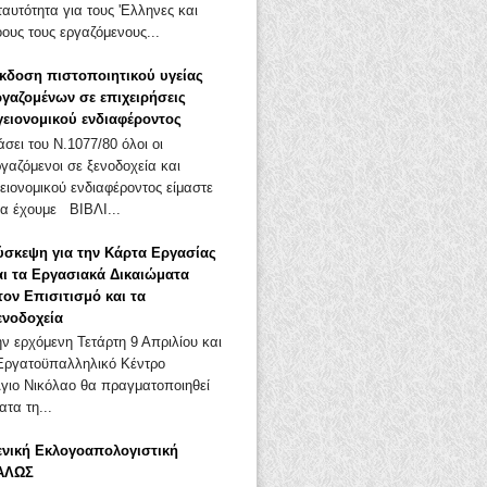
αυτότητα για τους 'Ελληνες και
ους τους εργαζόμενους...
κδοση πιστοποιητικού υγείας
ργαζομένων σε επιχειρήσεις
γειονομικού ενδιαφέροντος
άσει του Ν.1077/80 όλοι οι
ργαζόμενοι σε ξενοδοχεία και
ειονομικού ενδιαφέροντος είμαστε
α έχουμε ΒΙΒΛΙ...
ύσκεψη για την Κάρτα Εργασίας
αι τα Εργασιακά Δικαιώματα
τον Επισιτισμό και τα
ενοδοχεία
ην ερχόμενη Τετάρτη 9 Απριλίου και
Εργατοϋπαλληλικό Κέντρο
Άγιο Νικόλαο θα πραγματοποιηθεί
τα τη...
ενική Εκλογοαπολογιστική
ΑΛΩΣ