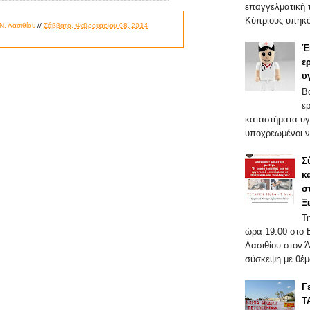
επαγγελματική τ
Κύπριους υπηκό
Ν. Λασιθίου
//
Σάββατο, Φεβρουαρίου 08, 2014
Έ
ε
υ
Β
ε
καταστήματα υγ
υποχρεωμένοι ν
Σ
κ
σ
Ξ
Τ
ώρα 19:00 στο 
Λασιθίου στον 
σύσκεψη με θέμα
Γ
Τ