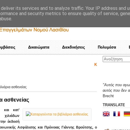
deliver its services and to analyze traffic. Your IP address and 
formance and security metrics to ensure quality of service, gen
abuse.
υμβάσεις
Δικαιώματα
Διεκδικήσεις
Πολυμέσα
Καμιά αποδοχή τετελεσμένων! Ε
"Αυτός που αγων
βλιάρια ασθενείας
αυτός που δεν α
Brecht
ια ασθενείας
TRANSLATE
, και κατ’
χιλιάδων
την έκδοσή
οινωνικής Ασφάλισης και Πρόνοιας Γιάννης Βρούτσης, ο