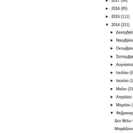
►
2017
(54)
►
2016
(85)
►
2015
(111)
▼
2014
(321)
►
Δεκεμβρί
►
Νοεμβρίο
►
Οκτωβρί
►
Σεπτεμβρ
►
Αυγούστ
►
Ιουλίου
(6
►
Ιουνίου
(1
►
Μαΐου
(31
►
Απριλίου
►
Μαρτίου
▼
Φεβρουα
Δεν θέλω 
Μοιράζουν