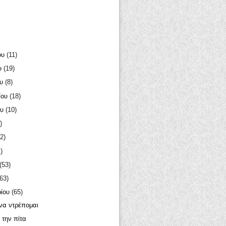
ου
(11)
υ
(19)
ου
(8)
ίου
(18)
ου
(10)
)
2)
)
(53)
(63)
ρίου
(65)
να ντρέπομαι
 την πίτα