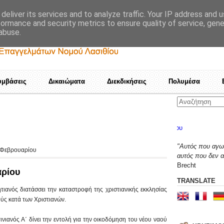
deliver its services and to analyze traffic. Your IP address and 
formance and security metrics to ensure quality of service, gen
abuse.
υμβάσεις
Δικαιώματα
Διεκδικήσεις
Πολυμέσα
Καμιά αποδοχή τετελεσμένων
"Αυτός που αγων
3 Φεβρουαρίου
αυτός που δεν α
Brecht
αρίου
TRANSLATE
νός διατάσσει την καταστροφή της χριστιανικής εκκλησίας
ούς κατά των Χριστιανών.
ιανός Α΄ δίνει την εντολή για την οικοδόμηση του νέου ναού