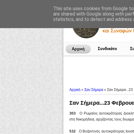
This site uses cookies from Google to 
are shared with Google along with per
statistics, and to detect and address 
Συνδικάτο
Σ
Αρχική
Αρχική
»
Σαν Σήμερα
»
Σαν Σήμερα...2
Σαν Σήμερα...23 Φεβρου
303
Ο Ρωμαίος αυτοκράτορας Διοκλητια
στη Νικομήδεια, αρχίζοντας τους διωγμ
532
Ο Βυζαντινός αυτοκράτορας Ιουστιν