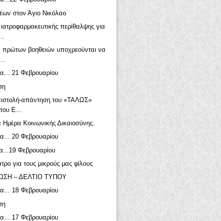
έων στον Άγιο Νικόλαο
ιατροφαρμακευτικής περίθαλψης για
..
ά πρώτων βοηθειών υποχρεούνται να
..
α... 21 Φεβρουαρίου
ση
πιστολή-απάντηση του «ΤΑΛΩΣ»
του Ε...
 Ημέρα Κοινωνικής Δικαιοσύνης.
α... 20 Φεβρουαρίου
α...19 Φεβρουαρίου
τρο για τους μικρούς μας φίλους
ΩΣΗ – ΔΕΛΤΙΟ ΤΥΠΟΥ
α... 18 Φεβρουαρίου
ση
α... 17 Φεβρουαρίου