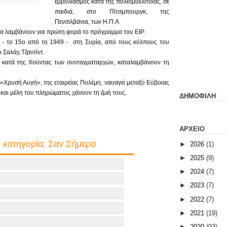
εμβολιασμός κατά της πολιομυελίτιδας, σε
παιδιά, στο Πίτσμπουργκ, της
Πενσιλβάνια, των Η.Π.Α.
δα λαμβάνουν για πρώτη φορά το πρόγραμμα του ΕΙΡ.
- το 15ο από το 1949 - στη Συρία, από τους κόλπους του
 Σαλάχ Τζαντίντ.
εί κατά της Χούντας των συνταγματαρχών, καταλαμβάνουν τη
Χρυσή Αυγή», της εταιρείας Πολέμη, ναυαγεί μεταξύ Εύβοιας
 και μέλη του πληρώματος χάνουν τη ζωή τους.
ΔΗΜΟΦΙΛΗ
ΑΡΧΕΙΟ
 κατηγορία: Σαν Σήμερα
►
2026
(1)
►
2025
(9)
►
2024
(7)
►
2023
(7)
►
2022
(7)
►
2021
(19)
►
2020
(93)