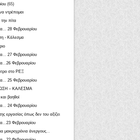
ρίου
(65)
να ντρέπομαι
 την πίτα
α... 28 Φεβρουαρίου
ση - Κάλεσμα
ριο
α... 27 Φεβρουαρίου
α...26 Φεβρουαρίου
ατρο στο ΡΕΞ
α... 25 Φεβρουαρίου
ΩΣΗ – ΚΑΛΕΣΜΑ
 και βοηθοί
α... 24 Φεβρουαρίου
της εργασίας όπως δεν του αξίζει
α...23 Φεβρουαρίου
ια μακροχρόνια άνεργους...
α...22 Φεβρουαρίου