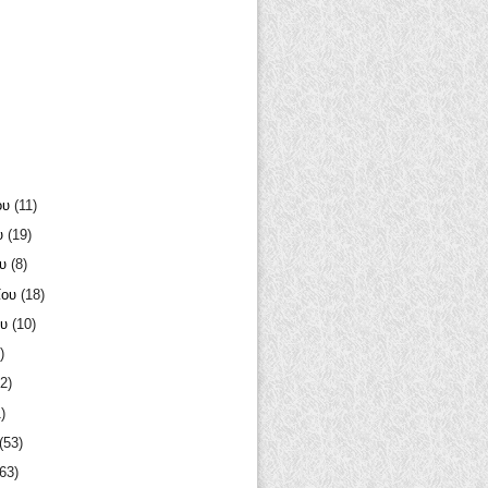
ου
(11)
υ
(19)
ου
(8)
ίου
(18)
ου
(10)
)
2)
)
(53)
(63)