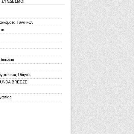
Ι ΣΥΝΔΕΣΜΟΙ
καιώματα Γυναικών
ατα
 δουλειά
ργασιακός Οδηγός
LOUNDA BREEZE
γασίας