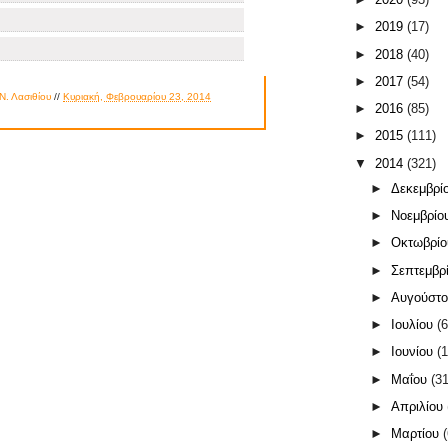
►
2019
(17)
►
2018
(40)
►
2017
(54)
Ν. Λασιθίου
//
Κυριακή, Φεβρουαρίου 23, 2014
►
2016
(85)
►
2015
(111)
▼
2014
(321)
►
Δεκεμβρί
►
Νοεμβρίο
►
Οκτωβρί
►
Σεπτεμβρ
►
Αυγούστ
►
Ιουλίου
(6
►
Ιουνίου
(1
►
Μαΐου
(31
►
Απριλίου
►
Μαρτίου