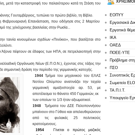
ΧΡΗΣΙΜΟ
λη, μετά την καταστροφή του παλαιότερου κατά τη Στάση του
ΕΟΠΥΥ
ννης Γουτεμβέργιος, τυπώνει το πρώτο βιβλίο, τη Βίβλο.
 Φεβρουαριανή Επανάσταση, που οδήγησε στις 2 Μαρτίου
Εργασιακά Δι
μό της χιλιόχρονης βασιλείας στην Ρωσία...
Εργατικά θέμ
ΙΚΑ
ν ταινία κινουμένων σχεδίων «Πινόκιο», που βασίζεται στο
ΟΑΕΔ
ολόντι.
 Άξονα πέφτουν σε έδαφος των ΗΠΑ, σε πετρελαιοπηγή στην
ΠΟΕΕ-ΥΤΕ
Πρόβλημα στη
ελλαδική Οργάνωση Νέων (Ε.Π.Ο.Ν.), έχοντας στις τάξεις την
ΠΣΟ
βε σημαντική δράση την περίοδο της γερμανικής κατοχής.
Συνοπτικός Ε
1944
Τμήμα του μηχανικού του ΕΛΑΣ
Νοτίου Ολύμπου ανατινάζει την ταχεία
Σωματείο E
γερμανική αμαξοστοιχία αρ. 53, με
ΤΑ.Π.Ι.Τ.
αποτέλεσμα το θάνατο 450 Γερμανών, εκ
Υπουργείο Ερ
των οποίων το 1/3 ήταν αξιωματικοί.
1948
Τμήματα του ΔΣΕ Πελοποννήσου
μπαίνουν στο Γύθειο και απελευθερώνουν
από τις φυλακές 25 πολιτικούς
κρατούμενους.
1954
Γίνεται ο πρώτος μαζικός