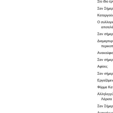
Στο ίδιο έ
Σαν Σήμερ
Καταργούν
Ο συλλογι
αποτελέ
Σαν σήμερ
Διαμαρτυρ
περικοπ
Ανακούφισ
Σαν σήμερ
Αφίσες
Σαν σήμερ
Εργαζόμεν
Φόρμα Κα
Αλληλεγγύ
Λάρισα
Σαν Σήμερ
Ανακοίνω