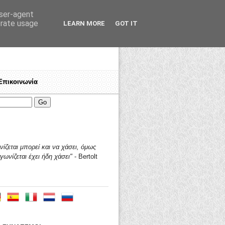
user-agent
erate usage
LEARN MORE
GOT IT
Επικοινωνία
! Εργαζόμενε, πολέμα για τα δικαιώματά σου!
Ποιοί είμαστε
♦
Γιατί "ΤΑΛΩΣ"?
♦
Ανοικτή πρόσκλ
ίζεται μπορεί και να χάσει,
όμως
γωνίζεται έχει ήδη χάσει"
- Bertolt