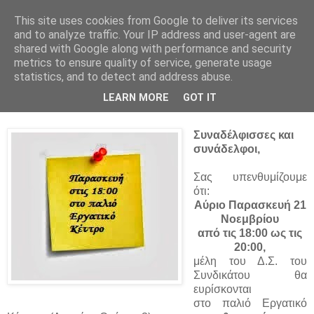
This site uses cookies from Google to deliver its services
and to analyze traffic. Your IP address and user-agent are
shared with Google along with performance and security
metrics to ensure quality of service, generate usage
statistics, and to detect and address abuse.
Πέμπτη 20 Νοεμβρίου 2014
LEARN MORE
GOT IT
Συνάντηση εργαζόμενων
Συναδέλφισσες και
συνάδελφοι,
Σας υπενθυμίζουμε
ότι:
Αύριο Παρασκευή 21
Νοεμβρίου
από τις 18:00 ως τις
20:00,
μέλη του Δ.Σ. του
Συνδικάτου θα
ευρίσκονται
στο παλιό Εργατικό