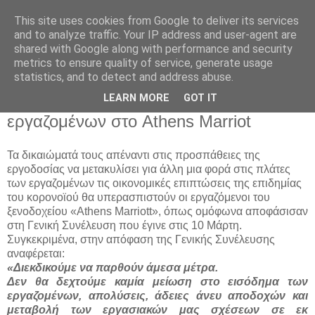
This site uses cookies from Google to deliver its services
and to analyze traffic. Your IP address and user-agent are
shared with Google along with performance and security
metrics to ensure quality of service, generate usage
statistics, and to detect and address abuse.
Σάββατο 14 Μαρτίου 2020
LEARN MORE
GOT IT
Απόφαση Γενικής Συνέλευσης των
εργαζομένων στο Athens Marriot
Τα δικαιώματά τους απέναντι στις προσπάθειες της
εργοδοσίας να μετακυλίσει για άλλη μια φορά στις πλάτες
των εργαζομένων τις οικονομικές επιπτώσεις της επιδημίας
του κορονοϊού θα υπερασπιστούν οι εργαζόμενοι του
ξενοδοχείου «Athens Marriott», όπως ομόφωνα αποφάσισαν
στη Γενική Συνέλευση που έγινε στις 10 Μάρτη.
Συγκεκριμένα, στην απόφαση της Γενικής Συνέλευσης
αναφέρεται:
«Διεκδικούμε να παρθούν άμεσα μέτρα.
Δεν θα δεχτούμε καμία μείωση στο εισόδημα των
εργαζομένων, απολύσεις, άδειες άνευ αποδοχών και
μεταβολή των εργασιακών μας σχέσεων σε εκ