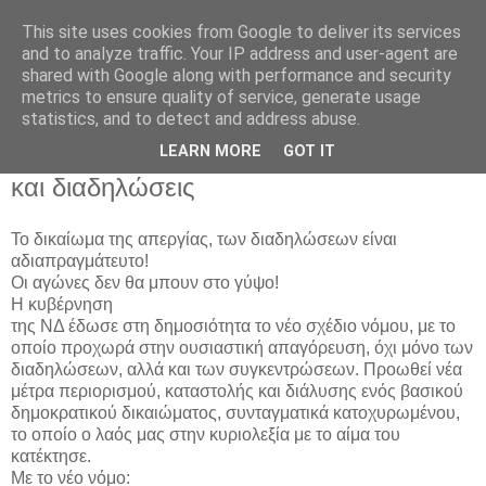
This site uses cookies from Google to deliver its services
and to analyze traffic. Your IP address and user-agent are
shared with Google along with performance and security
metrics to ensure quality of service, generate usage
statistics, and to detect and address abuse.
Παρασκευή 13 Μαρτίου 2020
LEARN MORE
GOT IT
Ψήφισμα για το δικαίωμα σε απεργίες
και διαδηλώσεις
Το δικαίωμα της απεργίας, των διαδηλώσεων είναι
αδιαπραγμάτευτο!
Οι αγώνες δεν θα μπουν στο γύψο!
Η κυβέρνηση
της ΝΔ έδωσε στη δημοσιότητα το νέο σχέδιο νόμου, με το
οποίο προχωρά στην ουσιαστική απαγόρευση, όχι μόνο των
διαδηλώσεων, αλλά και των συγκεντρώσεων. Προωθεί νέα
μέτρα περιορισμού, καταστολής και διάλυσης ενός βασικού
δημοκρατικού δικαιώματος, συνταγματικά κατοχυρωμένου,
το οποίο ο λαός μας στην κυριολεξία με το αίμα του
κατέκτησε.
Με το νέο νόμο: