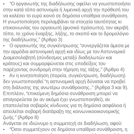
• “Ο οργανωτής της διαδήλωσης οφείλει να γνωστοποιήσει
στην κατά τόπο αστυνομία ή λιμενική αρχή την πρόθεσή του
να καλέσει το ευρύ κοινό σε δημόσια υπαίθρια συνάθροιση.
Η γνωστοποίηση περιλαμβάνει τα στοιχεία ταυτότητας κι
επικοινωνίας του οργανωτή (φυσικό πρόσωπο), τον ακριβή
τόπο, το χρόνο έναρξης, λήξης, το σκοπό και το δρομολόγιο
της διαδήλωσης.” (Άρθρο 3)
• Ο οργανωτής της συγκέντρωσης “συνεργάζεται άμεσα με
την αρμόδια αστυνομική αρχή και ιδίως με τον Αστυνομικό
Διαμεσολαβητή (σύνδεσμος μεταξύ διαδηλωτών και
κράτους) και συμμορφώνεται στις υποδείξεις του
παρέχοντας συνδρομή στην τήρηση της τάξης.” (Άρθρο 4)
• Αν η κινητοποίηση (πορεία, συγκέντρωση, διαδήλωση)
δεν γνωστοποιηθεί “η αστυνομική αρχή δύναται να προβεί
στη διάλυσης της ανωτέρω συνάθροισης..” (Άρθρα 3 και 9).
Επιπλέον, “επικείμενη δημόσια συνάθροιση μπορεί να
απαγορεύεται (κι αν ακόμα έχει γνωστοποιηθεί), αν
επαπειλείται σοβαρός κίνδυνος για τη δημόσια ασφάλεια ή
απειλείται σοβαρή διατάραξη της κοινωνικοοικονομικής
ζωής.” (Άρθρο 8)
Ανάγεται σε ιδιώνυμο η συμμετοχή σε διαδήλωση, αφού:
• “Όσοι συμμετέχουν σε δημόσια υπαίθρια συνάθροιση, η