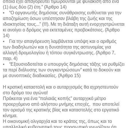
οποία έχει απαγορευτεί τιμωρούνται με φυλάκιση από ένα
(1) έως δύο (2) έτη.” (Άρθρο 14)
• “Ο οργανωτής δημόσιας συνάθροισης ευθύνεται για την
αποζημίωση όσων υπέστησαν βλάβη της ζωής και της
ιδιοκτησίας τους...” (!!!). Με τη διάταξη αυτή ενορχηστρώνεται
κι ανοίγει ο δρόμος για εκτεταμένες προβοκάτσιες. (Άρθρο
14)
• Για την απαγόρευση λαμβάνεται υπόψη και ο αριθμός
των διαδηλωτών και η δυνατότητα της αστυνομίας για
αλλαγή δρομολογίου ή τόπου συγκέντρωσης. (Άρθρο 7,
παρ. 4)
• “Εξουσιοδοτείται ο υπουργός δημόσιας τάξης να ρυθμίζει
τα περί διάλυσης των συγκεντρώσεων” κατά το δοκούν και
με συνοπτικές διαδικασίες. (Άρθρο 15)
Η κρατική καταστολή και ο αυταρχισμός θα αχρηστευτούν
στο δρόμο του αγώνα!
Πρόκειται για ένα “παλαιάς κοπής” αυταρχικό μέτρο
προερχόμενο από αλήστου μνήμης εποχές, που αποτελεί
τον ορισμό της κρατικής βίας και καταστολής στο εργατικό
κίνημα.
Η οικονομική ολιγαρχία και το κράτος της, όπως και το
υπαλληλικό κυβερνητικό τους προσωπικό γνωρίζουν ότι