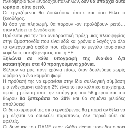
πλειοψηφία των ξενοδοχοϋπαλλήλων,
δεν θα υπάρχει ούτε
ωράριο, ούτε ρεπό.
Οι εργαζόμενοι θα δουλεύουν όποτε και όσο θέλει ο
ξενοδόχος.
Κι όσο για πληρωμή, θα πάρουν -αν προλάβουν- ρεπό…
όταν κλείσει το ξενοδοχείο.
Πρόκειται για την πιο αντιδραστική πράξη μιας πλειοψηφίας
στην Ομοσπονδία που είναι εδώ και χρόνια ο λαγός για όλα
τα αντεργατικά σχέδια που εξυφαίνει το μεγάλο τουριστικό
κεφάλαιο, οι κυβερνήσεις του, η ΕΕ.
Ξηλώνει σε κάθε υπογραφή της ένα-ένα ό,τι
κατακτήθηκε στα 40 προηγούμενα χρόνια.
Θέλουν να μας πάνε χρόνια πίσω, όταν δουλεύαμε χωρίς
ωράριο για ένα κομμάτι ψωμί!
Η πρόθεσή της να εμφανίσει στην ίδια συλλογική σύμβαση
μια ενδεχόμενη αύξηση 2% είναι το πιο κάλπικο επιχείρημα,
αφού η μείωση από την κατάργηση του 5θημερου και του
8ωρου
θα ξεπεράσει το 30%
και θα σημάνει χιλιάδες
απολύσεις!
Οι δε ισχυρισμοί της ότι ο εργαζόμενος θα μπορεί αν θέλει να
μη δέχεται να δουλεύει παραπάνω, δεν περνά ούτε σε
αφελείς.
Οι δυνάμεις του ΠΑΜΕ στον κλάδο είχαμε προειδοποιήσει