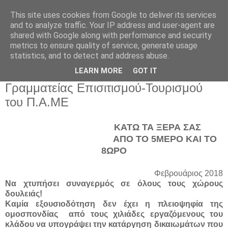
This site uses cookies from Google to deliver its services
and to analyze traffic. Your IP address and user-agent are
shared with Google along with performance and security
metrics to ensure quality of service, generate usage
statistics, and to detect and address abuse.
Παρασκευή 16 Φεβρουαρίου 2018
LEARN MORE
GOT IT
Ανακοίνωση της Πανελλαδικής
Γραμματείας Επισιτισμού-Τουρισμού
του Π.Α.ΜΕ
ΚΑΤΩ ΤΑ ΞΕΡΑ ΣΑΣ
ΑΠΟ ΤΟ 5ΜΕΡΟ ΚΑΙ ΤΟ
8ΩΡΟ
Φεβρουάριος 2018
Να χτυπήσει συναγερμός σε όλους τους χώρους
δουλειάς!
Καμία εξουσιοδότηση δεν έχει η πλειοψηφία της
ομοσπονδίας από τους χιλιάδες εργαζόμενους του
κλάδου να υπογράψει την κατάργηση δικαιωμάτων που