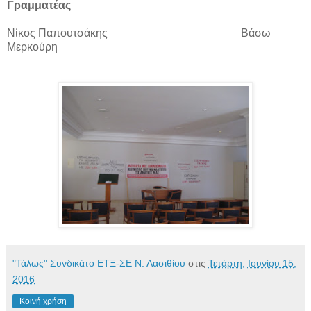
Γραμματέας
Νίκος Παπουτσάκης Βάσω
Μερκούρη
"Τάλως" Συνδικάτο ΕΤΞ-ΣΕ Ν. Λασιθίου
στις
Τετάρτη, Ιουνίου 15,
2016
Κοινή χρήση