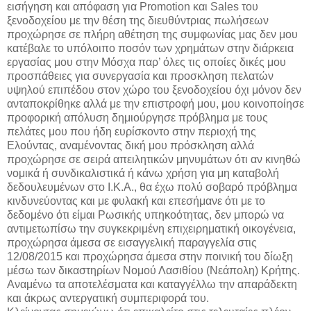
εισήγηση και απόφαση για Promotion και Sales του
ξενοδοχείου με την θέση της διευθύντριας πωλήσεων
προχώρησε σε πλήρη αθέτηση της συμφωνίας μας δεν μου
κατέβαλε το υπόλοιπο ποσόν των χρημάτων στην διάρκεια
εργασίας μου στην Μόσχα παρ’ όλες τις οποίες δικές μου
προσπάθειες για συνεργασία και προσκληση πελατών
υψηλού επιπέδου στον χώρο του ξενοδοχείου όχι μόνον δεν
ανταποκρίθηκε αλλά με την επιστροφή μου, μου κοινοποίησε
προφορική απόλυση δημιούργησε πρόβλημα με τους
πελάτες μου που ήδη ευρίσκοντο στην περιοχή της
Ελούντας, αναμένοντας δική μου πρόσκληση αλλά
προχώρησε σε σειρά απειλητικών μηνυμάτων ότι αν κινηθώ
νομικά ή συνδικαλιστικά ή κάνω χρήση για μη καταβολή
δεδουλευμένων στο Ι.Κ.Α., θα έχω πολύ σοβαρό πρόβλημα
κινδυνεύοντας και με φυλακή και επεσήμανε ότι με το
δεδομένο ότι είμαι Ρωσικής υπηκοότητας, δεν μπορώ να
αντιμετωπίσω την συγκεκριμένη επιχειρηματική οικογένεια,
προχώρησα άμεσα σε εισαγγελική παραγγελία στις
12/08/2015 και προχώρησα άμεσα στην ποινική του δίωξη
μέσω των δικαστηρίων Νομού Λασιθίου (Νεάπολη) Κρήτης.
Αναμένω τα αποτελέσματα και καταγγέλλω την απαράδεκτη
και άκρως αντεργατική συμπεριφορά του.