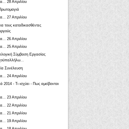
α... 28 Απριλίου
Πρωτομαγιά
α... 27 Απριλίου
ια τους καταδικασθέντες
υργούς
α... 26 Απριλίου
α... 25 Απριλίου
λλογική Σύμβαση Εργασίας
χοϋπαλλήλω...
ία Συνέλευση
α... 24 Απριλίου
 2014 - Τι ισχύει - Πως αμείβονται
α... 23 Απριλίου
α... 22 Απριλίου
α... 21 Απριλίου
α... 19 Απριλίου
α... 18 Απριλίου