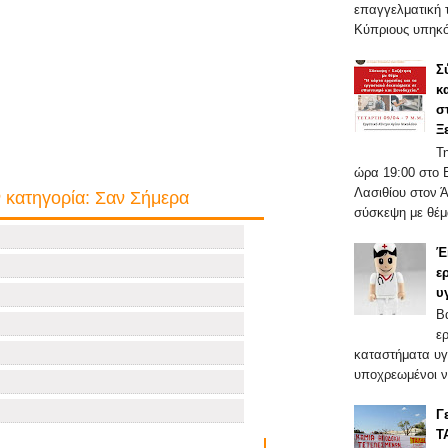
επαγγελματική τ
Κύπριους υπηκό
Σ
κ
σ
Ξ
Τ
ώρα 19:00 στο 
Λασιθίου στον 
 κατηγορία: Σαν Σήμερα
σύσκεψη με θέμα
Έ
ε
υ
Β
ε
καταστήματα υγ
υποχρεωμένοι ν
Γ
Τ