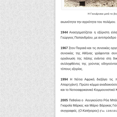
Η Γκουέρνικα μετά το β
αιωνιότητα την αγριότητα του πολέμου.
1944
Ανασχηματίζεται η εξόριστη ελ
Γεώργιος Παπανδρέου, με αντιπρόεδρο
1967
Στον Πειραιά και τις συνοικίες οργ
συνοικίες της Αθήνας γράφονται συν
οργάνωση της πάλης ενάντια στη δικτ
συλληφθέντες της χούντας οδηγούντα
τόπους εξορίας.
1994
Η Νότια Αφρική διεξάγει τις π
Απαρτχάιντ). Πρώτο κόμμα αναδεικνύετα
και το Νοτιοαφρικανικό Κομμουνιστικό
2005
Πεθαίνει ο Αουγκούστο Ρόα Μπάσ
Γκαρσία Μάρκες και Μάριο Βάργκας Γιό
συγγραφείς. (
Ο Κατήγορος
)
(Γεν. 13/6/191