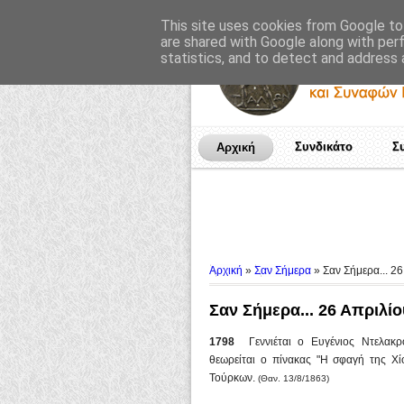
This site uses cookies from Google to 
are shared with Google along with per
statistics, and to detect and address 
Συνδικάτο
Σ
Αρχική
Αρχική
»
Σαν Σήμερα
»
Σαν Σήμερα... 26
Σαν Σήμερα... 26 Απριλίο
1798
Γεννιέται ο Ευγένιος Ντελακ
θεωρείται ο πίνακας "Η σφαγή της Χ
Τούρκων.
(Θαν. 13/8/1863)