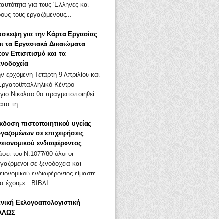
αυτότητα για τους 'Ελληνες και
ους τους εργαζόμενους...
ύσκεψη για την Κάρτα Εργασίας
αι τα Εργασιακά Δικαιώματα
τον Επισιτισμό και τα
ενοδοχεία
ην ερχόμενη Τετάρτη 9 Απριλίου και
Εργατοϋπαλληλικό Κέντρο
Άγιο Νικόλαο θα πραγματοποιηθεί
τα τη...
κδοση πιστοποιητικού υγείας
ργαζομένων σε επιχειρήσεις
γειονομικού ενδιαφέροντος
άσει του Ν.1077/80 όλοι οι
ργαζόμενοι σε ξενοδοχεία και
ειονομικού ενδιαφέροντος είμαστε
α έχουμε ΒΙΒΛΙ...
ενική Εκλογοαπολογιστική
ΑΛΩΣ