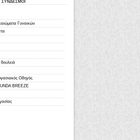
Ι ΣΥΝΔΕΣΜΟΙ
καιώματα Γυναικών
ατα
 δουλειά
ργασιακός Οδηγός
LOUNDA BREEZE
γασίας