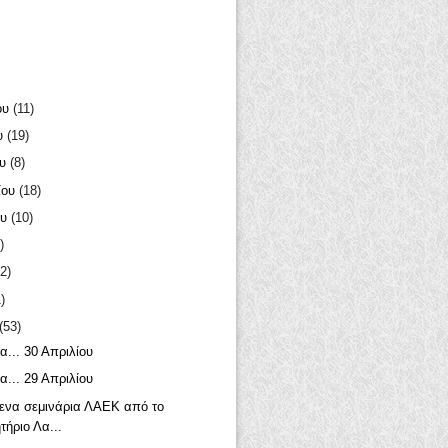
ου
(11)
υ
(19)
ου
(8)
ίου
(18)
ου
(10)
)
2)
)
(53)
α... 30 Απριλίου
α... 29 Απριλίου
ενα σεμινάρια ΛΑΕΚ από το
τήριο Λα...