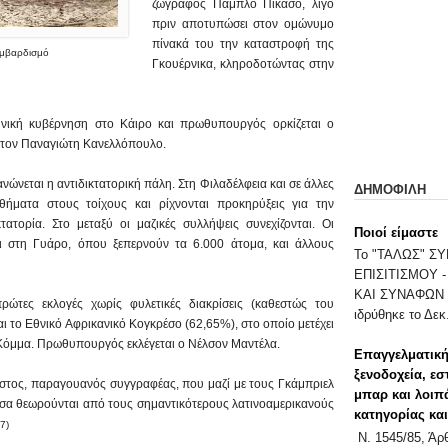
ζωγράφος Πάμπλο Πικάσο, λίγο
πριν αποτυπώσει στον ομώνυμο
πίνακά του την καταστροφή της
ομβαρδισμό
Γκουέρνικα, κληροδοτώντας στην
ληνική κυβέρνηση στο Κάιρο και πρωθυπουργός ορκίζεται ο
 τον Παναγιώτη Κανελλόπουλο.
ανώνεται η αντιδικτατορική πάλη. Στη Φιλαδέλφεια και σε άλλες
ΔΗΜΟΦΙΛΗ
θήματα στους τοίχους και ρίχνονται προκηρύξεις για την
ατορία. Στο μεταξύ οι μαζικές συλλήψεις συνεχίζονται. Οι
Ποιοί είμαστε
ι στη Γυάρο, όπου ξεπερνούν τα 6.000 άτομα, και άλλους
Το "ΤΑΛΩΣ" 
ΕΠΙΣΙΤΙΣΜΟΥ 
ΚΑΙ ΣΥΝΑΦΩΝ 
ρώτες εκλογές χωρίς φυλετικές διακρίσεις (καθεστώς του
ιδρύθηκε το Δεκ.
ι το Εθνικό Αφρικανικό Κογκρέσο (62,65%), στο οποίο μετέχει
 Κόμμα. Πρωθυπουργός εκλέγεται ο Νέλσον Μαντέλα.
Επαγγελματική
ξενοδοχεία, εσ
τος, παραγουανός συγγραφέας, που μαζί με τους Γκάμπριελ
μπαρ και λοιπ
σα θεωρούνται από τους σημαντικότερους λατινοαμερικανούς
κατηγορίας κα
7)
Ν. 1545/85, Ά