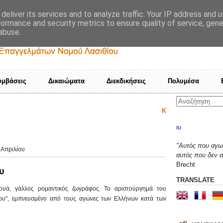
deliver its services and to analyze traffic. Your IP address and 
formance and security metrics to ensure quality of service, gen
abuse.
υμβάσεις
Δικαιώματα
Διεκδικήσεις
Πολυμέσα
Καμιά αποδοχή τετελεσμένων! Ε
"Αυτός που αγων
 Απριλίου
αυτός που δεν α
Brecht
υ
TRANSLATE
ρουά, γάλλος ρομαντικός ζωγράφος. Το αριστούργημά του
ίου", εμπνευσμένο από τους αγώνες των Ελλήνων κατά των