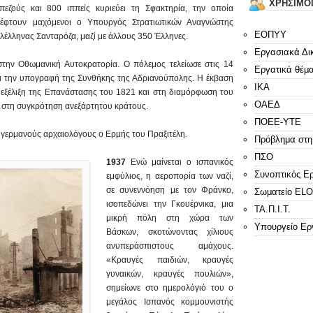
ΧΡΗΣΙΜΟ
ζούς και 800 ιππείς κυριεύει τη Σφακτηρία, την οποία
Πέφτουν μαχόμενοι ο Υπουργός Στρατιωτικών Αναγνώστης
ΕΟΠΥΥ
λέλληνας Σανταρόζα, μαζί με άλλους 350 Έλληνες.
Εργασιακά Δι
την Οθωμανική Αυτοκρατορία. Ο πόλεμος τελείωσε στις 14
Εργατικά θέμ
αι την υπογραφή της Συνθήκης της Αδριανούπολης. Η έκβαση
ΙΚΑ
 εξέλιξη της Επανάστασης του 1821 και στη διαμόρφωση του
ΟΑΕΔ
ε στη συγκρότηση ανεξάρτητου κράτους.
ΠΟΕΕ-ΥΤΕ
γερμανούς αρχαιολόγους ο Ερμής του Πραξιτέλη.
Πρόβλημα στη
ΠΣΟ
1937
Ενώ μαίνεται ο ισπανικός
Συνοπτικός Ε
εμφύλιος, η αεροπορία των ναζί,
σε συνεννόηση με τον Φράνκο,
Σωματείο E
ισοπεδώνει την Γκουέρνικα, μια
ΤΑ.Π.Ι.Τ.
μικρή πόλη στη χώρα των
Υπουργείο Ερ
Βάσκων, σκοτώνοντας χίλιους
ανυπεράσπιστους αμάχους.
«Κραυγές παιδιών, κραυγές
γυναικών, κραυγές πουλιών»,
σημείωνε στο ημερολόγιό του ο
μεγάλος Ισπανός κομμουνιστής