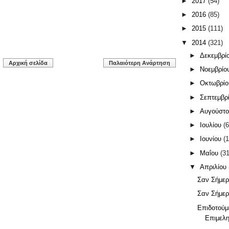
►
2017
(54)
►
2016
(85)
►
2015
(111)
▼
2014
(321)
►
Δεκεμβρί
Αρχική σελίδα
Παλαιότερη Ανάρτηση
►
Νοεμβρίο
►
Οκτωβρί
►
Σεπτεμβρ
►
Αυγούστ
►
Ιουλίου
(6
►
Ιουνίου
(1
►
Μαΐου
(31
▼
Απριλίου
Σαν Σήμερ
Σαν Σήμερ
Επιδοτούμ
Επιμελη