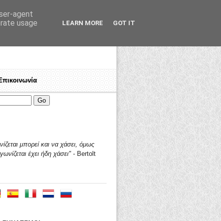
user-agent
erate usage
LEARN MORE
GOT IT
Επικοινωνία
ργαζόμενε, πολέμα για τα δικαιώματά σου!
Ποιοί είμαστε
♦
Γιατί "ΤΑΛΩΣ"?
♦
Ανοικτή πρόσκλη
ίζεται μπορεί και να χάσει,
όμως
γωνίζεται έχει ήδη χάσει"
- Bertolt