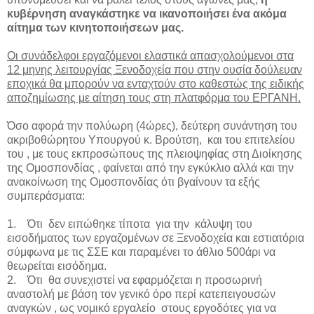
κυβέρνηση αναγκάστηκε να ικανοποιήσει ένα ακόμα
αίτημα των κινητοποιήσεων μας.
Οι συνάδελφοι εργαζόμενοι ελαστικά απασχολούμενοι στα
12 μηνης λειτουργίας Ξενοδοχεία που στην ουσία δούλευαν
εποχικά θα μπορούν να ενταχτούν στο καθεστώς της ειδικής
αποζημίωσης με αίτηση τους στη πλατφόρμα του ΕΡΓΑΝΗ.
Όσο αφορά την πολύωρη (4ώρες), δεύτερη συνάντηση του
ακριβοθώρητου Υπουργού κ. Βρούτση, και του επιτελείου
του , με τους εκπροσώπους της πλειοψηφίας στη Διοίκησης
της Ομοσπονδίας , φαίνεται από την εγκύκλιο αλλά και την
ανακοίνωση της Ομοσπονδίας ότι βγαίνουν τα εξής
συμπεράσματα:
1. Ότι δεν ειπώθηκε τίποτα για την κάλυψη του
εισοδήματος των εργαζομένων σε Ξενοδοχεία και εστιατόρια
σύμφωνα με τις ΣΣΕ και παραμένει το άθλιο 500άρι να
θεωρείται εισόδημα.
2. Ότι θα συνεχιστεί να εφαρμόζεται η προσωρινή
αναστολή με βάση τον γενικό όρο περί κατεπειγουσών
αναγκών , ως νομικό εργαλείο στους εργοδότες για να