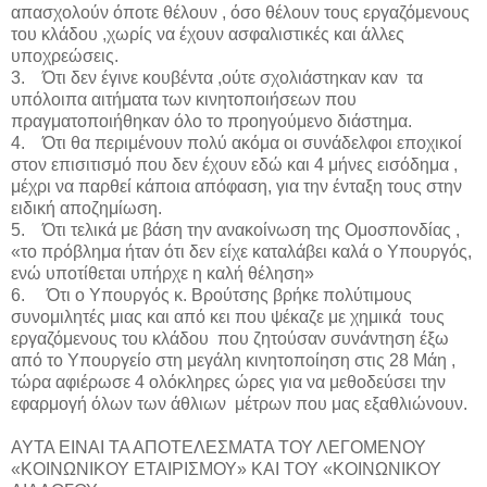
απασχολούν όποτε θέλουν , όσο θέλουν τους εργαζόμενους
του κλάδου ,χωρίς να έχουν ασφαλιστικές και άλλες
υποχρεώσεις.
3. Ότι δεν έγινε κουβέντα ,ούτε σχολιάστηκαν καν τα
υπόλοιπα αιτήματα των κινητοποιήσεων που
πραγματοποιήθηκαν όλο το προηγούμενο διάστημα.
4. Ότι θα περιμένουν πολύ ακόμα οι συνάδελφοι εποχικοί
στον επισιτισμό που δεν έχουν εδώ και 4 μήνες εισόδημα ,
μέχρι να παρθεί κάποια απόφαση, για την ένταξη τους στην
ειδική αποζημίωση.
5. Ότι τελικά με βάση την ανακοίνωση της Ομοσπονδίας ,
«το πρόβλημα ήταν ότι δεν είχε καταλάβει καλά ο Υπουργός,
ενώ υποτίθεται υπήρχε η καλή θέληση»
6. Ότι ο Υπουργός κ. Βρούτσης βρήκε πολύτιμους
συνομιλητές μιας και από κει που ψέκαζε με χημικά τους
εργαζόμενους του κλάδου που ζητούσαν συνάντηση έξω
από το Υπουργείο στη μεγάλη κινητοποίηση στις 28 Μάη ,
τώρα αφιέρωσε 4 ολόκληρες ώρες για να μεθοδεύσει την
εφαρμογή όλων των άθλιων μέτρων που μας εξαθλιώνουν.
ΑΥΤΑ ΕΙΝΑΙ ΤΑ ΑΠΟΤΕΛΕΣΜΑΤΑ ΤΟΥ ΛΕΓΟΜΕΝΟΥ
«ΚΟΙΝΩΝΙΚΟΥ ΕΤΑΙΡΙΣΜΟΥ» ΚΑΙ ΤΟΥ «ΚΟΙΝΩΝΙΚΟΥ