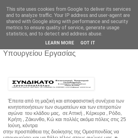
This site uses cookies from Google to deliver its services
and to analyze traffic. Your IP address and user-agent are
shared with Google along with performance and security
metrics to ensure quality of service, generate usage
statistics, and to detect and address abuse.
Παρασκευή 10 Ιουλίου 2020
LEARN MORE
GOT IT
Σχετικά με την νέα έκτακτη εγκύκλιο του
Υπουργείου Εργασίας
Έπειτα από τη μαζική και αποφασιστική συνέχεια των
κινητοποιήσεων των σωματείων και των επιτροπών
αγώνα του κλάδου μας, σε Αττική , Κέρκυρα , Ρόδο,
Κρήτη , Ζάκυνθο, Κώ και πολλές ακόμα πόλεις στις 25
Ιούνη, κόντρα
στην προσπάθεια της διοίκησης της Ομοσπονδίας να
υπονομεύσει και να βάλει τέλος στους αγώνες μας,
η