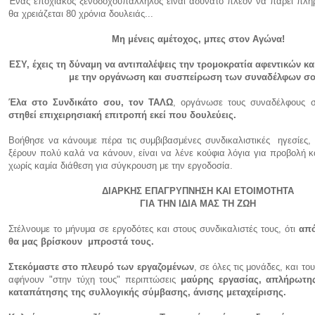
Ένας εποχιακός ξενοδοχοϋπάλληλος είναι αδύνατο πλέον να πάρει πλή
θα χρειάζεται 80 χρόνια δουλειάς...
Μη μένεις αμέτοχος, μπες στον Αγώνα!
ΕΣΥ, έχεις τη δύναμη να αντιπαλέψεις την τρομοκρατία αφεντικών κ
με την οργάνωση και συσπείρωση των συναδέλφων σ
Έλα στο Συνδικάτο σου, τον ΤΑΛΩ
, οργάνωσε τους συναδέλφους 
στηθεί επιχειρησιακή επιτροπή εκεί που δουλεύεις.
Βοήθησε να κάνουμε πέρα τις συμβιβασμένες συνδικαλιστικές ηγεσίες,
ξέρουν πολύ καλά να κάνουν, είναι να λένε κούφια λόγια για προβολή 
χωρίς καμία διάθεση για σύγκρουση με την εργοδοσία.
ΔΙΑΡΚΗΣ ΕΠΑΓΡΥΠΝΗΣΗ ΚΑΙ ΕΤΟΙΜΟΤΗΤΑ
ΓΙΑ ΤΗΝ ΙΔΙΑ ΜΑΣ ΤΗ ΖΩΗ
Στέλνουμε το μήνυμα σε εργοδότες και στους συνδικαλιστές τους, ότι
από
θα μας βρίσκουν μπροστά τους.
Στεκόμαστε στο πλευρό των εργαζομένων
, σε όλες τις μονάδες, και τ
αφήνουν "στην τύχη τους" περιπτώσεις
μαύρης εργασίας, απλήρωτης
καταπάτησης της συλλογικής σύμβασης, άνισης μεταχείρισης.