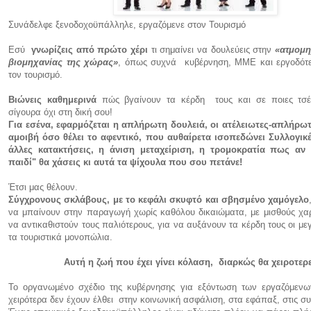
Συνάδελφε ξενοδοχοϋπάλληλε, εργαζόμενε στον Τουρισμό
Εσύ
γνωρίζεις από πρώτο χέρι
τι σημαίνει να δουλεύεις στην
«ατμομη
βιομηχανίας της χώρας»
, όπως συχνά κυβέρνηση, ΜΜΕ και εργοδότε
τον τουρισμό.
Βιώνεις καθημερινά
πώς βγαίνουν τα κέρδη τους και σε ποιες τσέπ
σίγουρα όχι στη δική σου!
Για εσένα, εφαρμόζεται η απλήρωτη δουλειά, οι ατέλειωτες-απλήρω
αμοιβή όσο θέλει το αφεντικό, που αυθαίρετα ισοπεδώνει Συλλογικ
άλλες κατακτήσεις, η άνιση μεταχείριση, η τρομοκρατία πως αν 
παιδί" θα χάσεις κι αυτά τα ψίχουλα που σου πετάνε!
Έτσι μας θέλουν.
Σύγχρονους σκλάβους, με το κεφάλι σκυφτό και σβησμένο χαμόγελο
να μπαίνουν στην παραγωγή χωρίς καθόλου δικαιώματα, με μισθούς χαρτ
να αντικαθιστούν τους παλιότερους, για να αυξάνουν τα κέρδη τους οι με
τα τουριστικά μονοπώλια.
Αυτή η ζωή που έχει γίνει κόλαση, διαρκώς θα χειροτερε
Το οργανωμένο σχέδιο της κυβέρνησης για εξόντωση των εργαζόμενων
χειρότερα δεν έχουν έλθει
στην κοινωνική ασφάλιση, στα εφάπαξ, στις συν