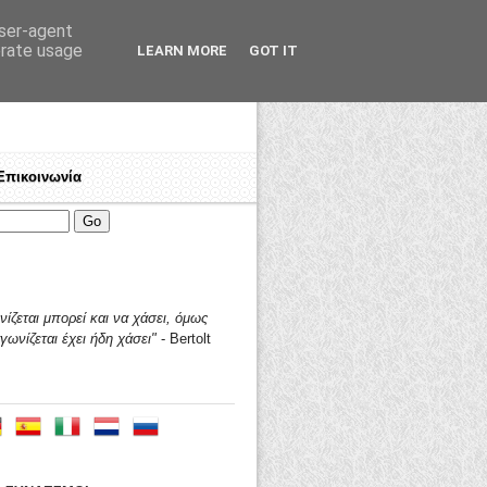
user-agent
erate usage
LEARN MORE
GOT IT
Επικοινωνία
ένων! Εργαζόμενε, πολέμα για τα δικαιώματά σου!
Ποιοί είμαστε
♦
Γιατί "ΤΑΛΩΣ"?
♦
Ανοικτή πρ
ίζεται μπορεί και να χάσει,
όμως
γωνίζεται έχει ήδη χάσει"
- Bertolt