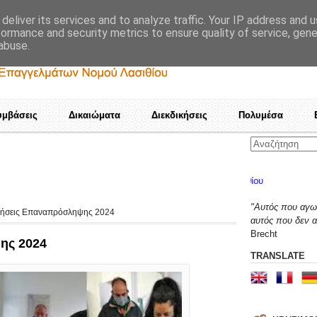
deliver its services and to analyze traffic. Your IP address and 
formance and security metrics to ensure quality of service, gen
abuse.
υμβάσεις
Δικαιώματα
Διεκδικήσεις
Πολυμέσα
Καμιά αποδοχή τετελεσμ
"Αυτός που αγων
τήσεις Επαναπρόσληψης 2024
αυτός που δεν α
Brecht
ης 2024
TRANSLATE