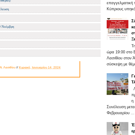
υθερίες!
επαγγελματική τ
Κύπριους υπηκό
έλευση
Σ
κ
0 Νοέμβρη
σ
Ξ
Τ
ώρα 19:00 στο 
Λασιθίου στον 
σύσκεψη με θέμα
Ν. Λασιθίου
//
Κυριακή, Ιανουαρίου 14, 2024
Γ
Τ
Λ
π
η
Συνέλευση μετα
Φεβρουαρίου ...
Έ
ε