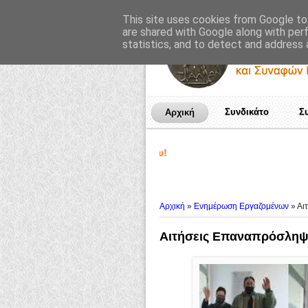
This site uses cookies from Google to 
are shared with Google along with per
statistics, and to detect and address 
Συνδικάτο
Σ
Αρχική
Αρχική
»
Ενημέρωση Εργαζομένων
»
Αι
Αιτήσεις Επαναπρόσληψ