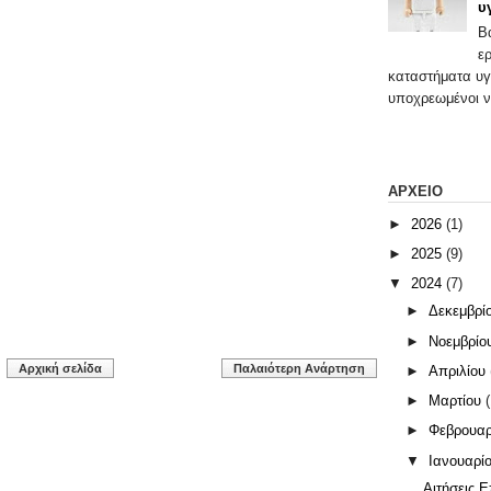
υ
Β
ε
καταστήματα υγ
υποχρεωμένοι ν
ΑΡΧΕΙΟ
►
2026
(1)
►
2025
(9)
▼
2024
(7)
►
Δεκεμβρί
►
Νοεμβρίο
Αρχική σελίδα
Παλαιότερη Ανάρτηση
►
Απριλίου
►
Μαρτίου
(
►
Φεβρουα
▼
Ιανουαρί
Αιτήσεις 