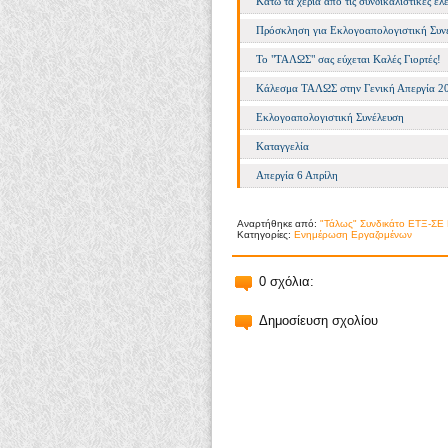
Κάτω τα χέρια από τις συνδικαλιστικές ελε
Πρόσκληση για Εκλογοαπολογιστική Συν
Το "ΤΑΛΩΣ" σας εύχεται Καλές Γιορτές!
Κάλεσμα ΤΑΛΩΣ στην Γενική Απεργία 2
Εκλογοαπολογιστική Συνέλευση
Καταγγελία
Απεργία 6 Απρίλη
Αναρτήθηκε από:
"Τάλως" Συνδικάτο ΕΤΞ-ΣΕ 
Κατηγορίες:
Ενημέρωση Εργαζομένων
0 σχόλια:
Δημοσίευση σχολίου