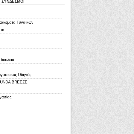
Ι ΣΥΝΔΕΣΜΟΙ
καιώματα Γυναικών
ατα
 δουλειά
ργασιακός Οδηγός
LOUNDA BREEZE
γασίας