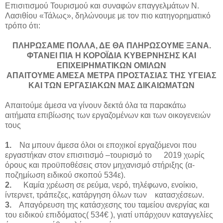
Επισιτισμού Τουρισμού και συναφών επαγγελμάτων Ν.
Λασιθίου «Τάλως», δηλώνουμε με τον πιο κατηγορηματικό
τρόπο ότι:
ΠΛΗΡΩΣΑΜΕ ΠΟΛΛΑ, ΔΕ ΘΑ ΠΛΗΡΩΣΟΥΜΕ ΞΑΝΑ.
ΦΤΑΝΕΙ ΠΙΑ Η ΚΟΡΟΪΔΙΑ ΚΥΒΕΡΝΗΣΗΣ ΚΑΙ
ΕΠΙΧΕΙΡΗΜΑΤΙΚΩΝ ΟΜΙΛΩΝ
ΑΠΑΙΤΟΥΜΕ ΑΜΕΣΑ ΜΕΤΡΑ ΠΡΟΣΤΑΣΙΑΣ ΤΗΣ ΥΓΕΙΑΣ
ΚΑΙ ΤΩΝ ΕΡΓΑΣΙΑΚΩΝ ΜΑΣ ΔΙΚΑΙΩΜΑΤΩΝ
Απαιτούμε άμεσα να γίνουν δεκτά όλα τα παρακάτω
αιτήματα επιβίωσης των εργαζομένων και των οικογενειών
τους
1.
Να μπουν άμεσα όλοι οι εποχικοί εργαζόμενοι που
εργαστήκαν στον επισιτισμό –τουρισμό το 2019 χωρίς
όρους και προϋποθέσεις στον μηχανισμό στήριξης (α-
ποζημίωση ειδικού σκοπού 534ε).
2.
Καμία χρέωση σε ρεύμα, νερό, τηλέφωνο, ενοίκιο,
ίντερνετ, τράπεζες, κατάργηση όλων των κατασχέσεων.
3.
Απαγόρευση της κατάσχεσης του ταμείου ανεργίας και
του ειδικού επιδόματος( 534€ ), γιατί υπάρχουν καταγγελίες