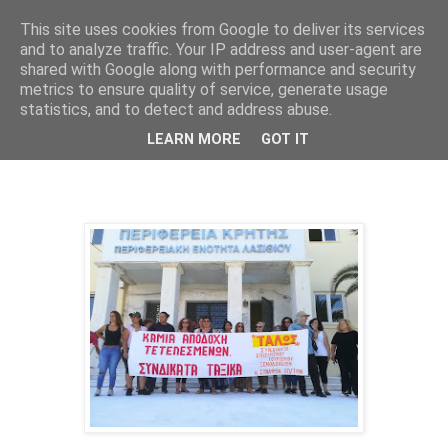
This site uses cookies from Google to deliver its services
and to analyze traffic. Your IP address and user-agent are
shared with Google along with performance and security
metrics to ensure quality of service, generate usage
statistics, and to detect and address abuse.
Πέμπτη 25 Ιουνίου 2020
LEARN MORE
GOT IT
ΔΕΛΤΙΟ ΤΥΠΟΥ