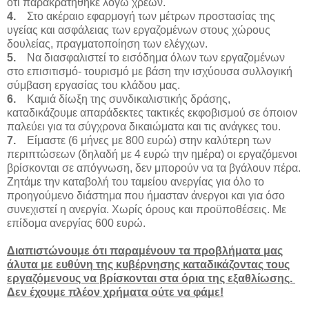
ότι παρακρατήθηκε λόγω χρεών.
4.
Στο ακέραιο εφαρμογή των μέτρων προστασίας της
υγείας και ασφάλειας των εργαζομένων στους χώρους
δουλείας, πραγματοποίηση των ελέγχων.
5.
Να διασφαλιστεί το εισόδημα όλων των εργαζομένων
στο επισιτισμό- τουρισμό με βάση την ισχύουσα συλλογική
σύμβαση εργασίας του κλάδου μας.
6.
Καμιά δίωξη της συνδικαλιστικής δράσης,
καταδικάζουμε απαράδεκτες τακτικές εκφοβισμού σε όποιον
παλεύει για τα σύγχρονα δικαιώματα και τις ανάγκες του.
7.
Είμαστε (6 μήνες με 800 ευρώ) στην καλύτερη των
περιπτώσεων (δηλαδή με 4 ευρώ την ημέρα) οι εργαζόμενοι
βρίσκονται σε απόγνωση, δεν μπορούν να τα βγάλουν πέρα.
Ζητάμε την καταβολή του ταμείου ανεργίας για όλο το
προηγούμενο διάστημα που ήμασταν άνεργοι και για όσο
συνεχιστεί η ανεργία. Χωρίς όρους και προϋποθέσεις. Με
επίδομα ανεργίας 600 ευρώ.
Διαπιστώνουμε ότι παραμένουν τα προβλήματα μας
άλυτα με ευθύνη της κυβέρνησης καταδικάζοντας τους
εργαζόμενους να βρίσκονται στα όρια της εξαθλίωσης.
Δεν έχουμε πλέον χρήματα ούτε να φάμε!