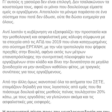
Γι’ αυτούς η χασούρα δεν είναι επιλογή. Δεν τσαλακώνουν τα
κουστούμια τους, αφού οι μόνοι που δουλεύουμε είμαστε
εμείς οι εργαζόμενοι. Αποτελούν τα μόνιμα παράσιτα σε ένα
σύστημα που ποτέ δεν έδωσε, ούτε θα δώσει ευημερία για
όλους.
Αντί λοιπόν η κυβέρνηση να εξασφαλίζει την προστασία και
την μισθολογική και ασφαλιστική μας κάλυψη σύμφωνα με
τα στοιχεία από τις ΑΠΔ του 2019 που είναι καταχωρημένες
στο σύστημα ΕΡΓΑΝΗ, με την νέα τροπολογία που ψήφισε
προχθές στην Βουλή, αφήνει εκτός των μέτρων
επαναπρόσληψης την συντριπτική πλειοψηφία των
εργαζομένων στον κλάδο και δίνει την δυνατότητα σε μεγάλα
ξενοδοχεία να μην ανοίξουν καθόλου φέτος, με τραγικές
συνέπειες για τους εργαζόμενους.
Από την άλλη όμως ικανοποιεί όλα τα αιτήματα του ΣΕΤΕ,
ετοιμάζουν δηλαδή για τους λιγοστούς από εμάς που θα
πιάσουμε δουλειά φέτος μισθούς πείνας τουλάχιστον 20%
κάτω, με τους εργοδότες να γλιτώνουν ακόμα και τις
ασφαλιστικές μας εισφορές.
Η πραγματική πίεση προς την μεγαλοεργοδοσία και την