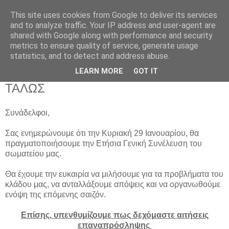
This site uses cookies from Google to deliver its services
and to analyze traffic. Your IP address and user-agent are
shared with Google along with performance and security
metrics to ensure quality of service, generate usage
statistics, and to detect and address abuse.
Τρίτη 24 Ιανουαρίου 2017
LEARN MORE
GOT IT
Γενική Συνέλευση του Συνδικάτου
ΤΑΛΩΣ
Συνάδελφοι,
Σας ενημερώνουμε ότι την Κυριακή 29 Ιανουαρίου, θα
πραγματοποιήσουμε την Ετήσια Γενική Συνέλευση του
σωματείου μας.
Θα έχουμε την ευκαιρία να μιλήσουμε για τα προβλήματα του
κλάδου μας, να ανταλλάξουμε απόψεις και να οργανωθούμε
ενόψη της επόμενης σαιζόν.
Επίσης, υπενθυμίζουμε πως δεχόμαστε αιτήσεις
επαναπρόσληψης