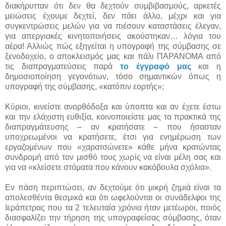
διακήρυτταν ότι δεν θα δεχτούν συμβιβασμούς, αρκετές
μειώσεις έχουμε δεχτεί, δεν πάει άλλο, μέχρι και για
συγκεντρώσεις μελών για να πιέσουν καταστάσεις έλεγαν,
για απεργιακές κινητοποιήσεις ακούστηκαν… λόγια του
αέρα! Αλλιώς πώς εξηγείται η υπογραφή της σύμβασης σε
ξενοδοχείο, ο αποκλεισμός μας και πάλι ΠΑΡΑΝΟΜΑ από
τις διαπραγματεύσεις παρά
το έγγραφό μας
και η
δημοσιοποίηση γεγονότων, τόσο σημαντικών όπως η
υπογραφή της σύμβασης, «κατόπιν εορτής»;
Κύριοι, κινείστε ανορθόδοξα και ύποπτα και αν έχετε έστω
και την ελάχιστη ευθιξία, κοινοποιείστε μας τα πρακτικά της
διαπραγμάτευσης – αν κρατήσατε – που ήσασταν
υποχρεωμένοι να κρατήσετε, έτσι για ενημέρωση των
εργαζομένων που «χαρατσώνετε» κάθε μήνα κρατώντας
συνδρομή από τον μισθό τους χωρίς να είναι μέλη σας και
για να «κλείσετε στόματα που κάνουν κακόβουλα σχόλια».
Εν πάση περιπτώσει, αν δεχτούμε ότι μικρή ζημιά είναι τα
απολεσθέντα θεσμικά και ότι ωφελούνται οι συνάδελφοι της
Ιεράπετρας που τα 2 τελευταία χρόνια ήταν μετέωροι, ποιός
διασφαλίζει την τήρηση της υπογραφείσας σύμβασης, όταν