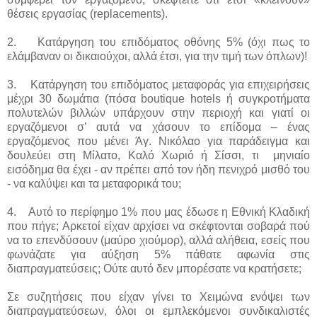
θέσεις εργασίας (replacements).
2. Κατάργηση του επιδόματος οθόνης 5% (όχι πως το
ελάμβαναν οι δικαιούχοι, αλλά έτσι, για την τιμή των όπλων)!
3. Κατάργηση του επιδόματος μεταφοράς για επιχειρήσεις
μέχρι 30 δωμάτια (πόσα boutique hotels ή συγκροτήματα
πολυτελών βιλλών υπάρχουν στην περιοχή και γιατί οι
εργαζόμενοι σ’ αυτά να χάσουν το επίδομα – ένας
εργαζόμενος που μένει Άγ. Νικόλαο για παράδειγμα και
δουλεύει στη Μίλατο, Καλό Χωριό ή Σίσσι, τι μηνιαίο
εισόδημα θα έχει - αν πρέπει από τον ήδη πενιχρό μισθό του
- να καλύψει και τα μεταφορικά του;
4. Αυτό το περίφημο 1% που μας έδωσε η Εθνική Κλαδική
που πήγε; Αρκετοί είχαν αρχίσει να σκέφτονται σοβαρά πού
να το επενδύσουν (μαύρο χιούμορ), αλλά αλήθεια, εσείς που
φωνάζατε για αύξηση 5% πάθατε αφωνία στις
διαπραγματεύσεις; Ούτε αυτό δεν μπορέσατε να κρατήσετε;
Σε συζητήσεις που είχαν γίνει το Χειμώνα ενόψει των
διαπραγματεύσεων, όλοι οι εμπλεκόμενοι συνδικαλιστές