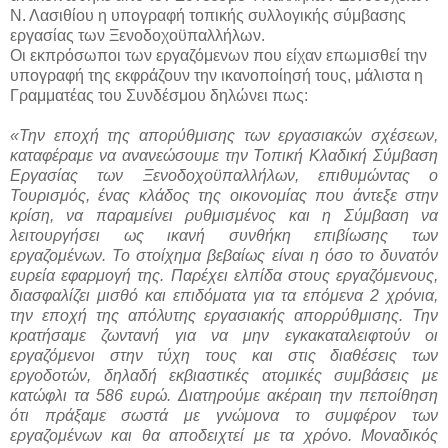
Ν. Λασιθίου η υπογραφή τοπικής συλλογικής σύμβασης
εργασίας των Ξενοδοχοϋπαλλήλων.
Οι εκπρόσωποι των εργαζόμενων που είχαν επωμισθεί την
υπογραφή της εκφράζουν την ικανοποίησή τους, μάλιστα η
Γραμματέας του Συνδέσμου δηλώνει πως:
«Την εποχή της απορύθμισης των εργασιακών σχέσεων,
καταφέραμε να ανανεώσουμε την Τοπική Κλαδική Σύμβαση
Εργασίας των Ξενοδοχοϋπαλλήλων, επιθυμώντας ο
Τουρισμός, ένας κλάδος της οικονομίας που άντεξε στην
κρίση, να παραμείνει ρυθμισμένος και η Σύμβαση να
λειτουργήσει ως ικανή συνθήκη επιβίωσης των
εργαζομένων. Το στοίχημα βεβαίως είναι η όσο το δυνατόν
ευρεία εφαρμογή της. Παρέχει ελπίδα στους εργαζόμενους,
διασφαλίζει μισθό και επιδόματα για τα επόμενα 2 χρόνια,
την εποχή της απόλυτης εργασιακής απορρύθμισης. Την
κρατήσαμε ζωντανή για να μην εγκακαταλειφτούν οι
εργαζόμενοι στην τύχη τους και στις διαθέσεις των
εργοδοτών, δηλαδή εκβιαστικές ατομικές συμβάσεις με
κατώφλι τα 586 ευρώ. Διατηρούμε ακέραιη την πεποίθηση
ότι πράξαμε σωστά με γνώμονα το συμφέρον των
εργαζομένων και θα αποδειχτεί με τα χρόνο. Μοναδικός