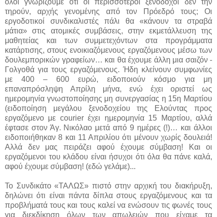
όλοι γνωρίζουμε ότι οι περισσότεροι ξενοδόχοι δεν την
τηρούν, αρχής γενομένης από τον Πρόεδρό τους; Οι
εργοδοτικοί συνδικαλιστές πάλι θα «κάνουν τα στραβά
μάτια» στις ατομικές συμβάσεις, στην εκμετάλλευση της
μαθητείας και των συμμετεχόντων στα προγράμματα
κατάρτισης, στους ενοικιαζόμενους εργαζόμενους μέσω των
δουλεμπορικών γραφείων… και θα έχουμε άλλη μια σαιζόν -
Γολγοθά για τους εργαζόμενους. Ήδη κλείνουν συμφωνίες
με 400 – 600 ευρώ, ειδοποιούν κόσμο για μη
επαναπρόσληψη Απρίλη μήνα, ενώ έχει οριστεί ως
ημερομηνία γνωστοποίησης μη συνεργασίας η 15η Μαρτίου
(ειδοποίηση μεγάλου ξενοδοχείου της Ελούντας προς
εργαζόμενο με courier έχει ημερομηνία 15 Μαρτίου, αλλά
έφτασε στον Άγ. Νικόλαο μετά από 9 ημέρες (!)… και άλλοι
ειδοποιήθηκαν 8 και 11 Απριλίου ότι μένουν χωρίς δουλειά!
Αλλά δεν μας πειράζει αφού έχουμε σύμβαση! Και οι
εργαζόμενοι του κλάδου είναι ήσυχοι ότι όλα θα πάνε καλά,
αφού έχουμε σύμβαση! (εδώ γελάμε)...
Το Συνδικάτο «ΤΑΛΩΣ» πιστό στην αρχική του διακήρυξη,
δηλώνει ότι είναι πάντα δίπλα στους εργαζόμενους και τα
προβλήματά τους και τους καλεί να ενώσουν τις φωνές τους
για διεκδίκηση όλων των απωλειών που είχαμε τα