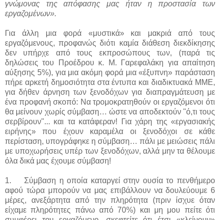
γνώμονας της απόφασης μας ήταν η προστασία των
εργαζομένων».
Για άλλη μια φορά «μυστικά» και μακριά από τους
εργαζόμενους, προφανώς διότι καμία διάθεση διεκδίκησης
δεν υπήρχε από τους εκπροσώπους των, (παρά τις
δηλώσεις του Προέδρου κ. Μ. Γαρεφαλάκη για απαίτηση
αύξησης 5%), για μια ακόμη φορά μια «έξυπνη» παράσταση
πήρε αρκετή δημοσιότητα στα έντυπα και διαδικτυακά ΜΜΕ,
για δήθεν άρνηση των ξενοδόχων για διαπραγμάτευση με
ένα προφανή σκοπό: Να τρομοκρατηθούν οι εργαζόμενοι ότι
θα μείνουν χωρίς σύμβαση… ώστε να αποδεκτούν "ό,τι τους
σερβίρουν"... και τα κατάφεραν! Για χάρη της «εργασιακής
ειρήνης» που έχουν καραμέλα οι ξενοδόχοι σε κάθε
περίσταση, υπογράφηκε η σύμβαση… πάλι με μειώσεις πάλι
με υποχωρήσεις υπέρ των ξενοδόχων, αλλά μην τα θέλουμε
όλα δικά μας έχουμε σύμβαση!
1. Σύμβαση η οποία καταργεί στην ουσία το πενθήμερο
αφού τώρα μπορούν να μας επιβάλλουν να δουλεύουμε 6
μέρες, ανεξάρτητα από την πληρότητα (πριν ίσχυε όταν
είχαμε πληρότητες πάνω από 70%) και μη μου πείτε ότι
συμφέρει τον εργαζόμενο, σκεφτείτε ότι έτσι «κλείνουν»