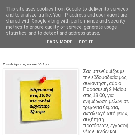
This site uses cookies from Google to deliver its services
and to analyze traffic. Your IP address and user-agent are
shared with Google along with performance and security
metrics to ensure quality of service, generate usage
statistics, and to detect and address abuse.
Πέμπτη 8 Μαΐου 2014
LEARN MORE
GOT IT
Εβδομαδιαία Συνέλευση
Συναδέλφισσες και συνάδελφοι,
Σας υπενθυμίζουμε
την εβδομαδιαία μας
συνάντηση, αύριο
Παρασκευή 9 Μαΐου
στις 18:00, για
ενημέρωση μελών σε
τρέχοντα θέματα,
ανταλλαγή απόψεων,
συζήτηση
προτάσεων, εγγραφή
νέων μελών και