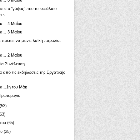
α... 6 Μαΐου
πεί ο “γύψος” που το κεφάλαιο
ι ν...
α... 4 Μαΐου
α... 3 Μαΐου
 πρέπει να μείνει λαϊκή παραλία.
..
α... 2 Μαΐου
ία Συνέλευση
α από τις εκδηλώσεις της Εργατικής
.
α...1η του Μάη
Πρωτομαγιά
(53)
(63)
ρίου
(65)
ου
(25)