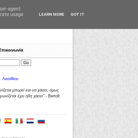
user-agent
erate usage
LEARN MORE
GOT IT
Επικοινωνία
ίζεται μπορεί και να χάσει,
όμως
γωνίζεται έχει ήδη χάσει"
- Bertolt