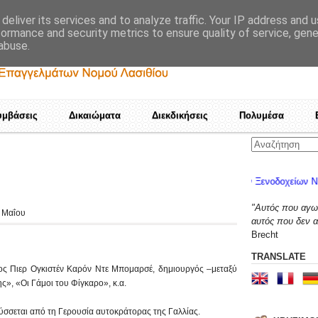
deliver its services and to analyze traffic. Your IP address and 
formance and security metrics to ensure quality of service, gen
abuse.
υμβάσεις
Δικαιώματα
Διεκδικήσεις
Πολυμέσα
ρόσκληση του "ΤΑΛΩΣ" προς το Δ.Σ. Υπαλλήλων Ξενοδοχείων N. Λασιθίου
"Αυτός που αγων
8 Μαΐου
αυτός που δεν α
Brecht
TRANSLATE
ος Πιερ Ογκιστέν Καρόν Ντε Μπομαρσέ, δημιουργός –μεταξύ
ς», «Οι Γάμοι του Φίγκαρο», κ.α.
σεται από τη Γερουσία αυτοκράτορας της Γαλλίας.