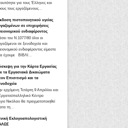
αυτότητα για τους 'Ελληνες και
ους τους εργαζόμενους...
κδοση πιστοποιητικού υγείας
ργαζομένων σε επιχειρήσεις
γειονομικού ενδιαφέροντος
άσει του Ν.1077/80 όλοι οι
ργαζόμενοι σε ξενοδοχεία και
ειονομικού ενδιαφέροντος είμαστε
α έχουμε ΒΙΒΛΙ...
ύσκεψη για την Κάρτα Εργασίας
αι τα Εργασιακά Δικαιώματα
τον Επισιτισμό και τα
ενοδοχεία
ην ερχόμενη Τετάρτη 9 Απριλίου και
Εργατοϋπαλληλικό Κέντρο
Άγιο Νικόλαο θα πραγματοποιηθεί
τα τη...
ενική Εκλογοαπολογιστική
ΑΛΩΣ