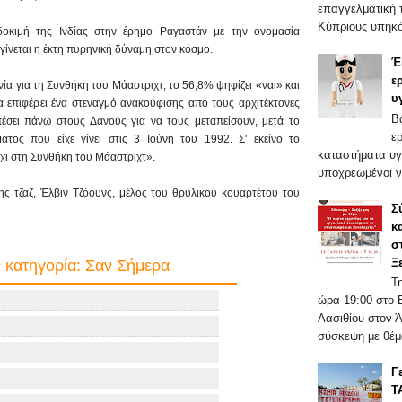
επαγγελματική τ
Κύπριους υπηκό
οκιμή της Ινδίας στην έρημο Ραγαστάν με την ονομασία
γίνεται η έκτη πυρηνική δύναμη στον κόσμο.
Έ
ε
α για τη Συνθήκη του Μάαστριχτ, το 56,8% ψηφίζει «ναι» και
υ
α επιφέρει ένα στεναγμό ανακούφισης από τους αρχιτέκτονες
Β
έσει πάνω στους Δανούς για να τους μεταπείσουν, μετά το
ε
ος που είχε γίνει στις 3 Ιούνη του 1992. Σ' εκείνο το
καταστήματα υγ
χι στη Συνθήκη του Μάαστριχτ».
υποχρεωμένοι ν
ης τζαζ, Έλβιν Τζόουνς, μέλος του θρυλικού κουαρτέτου του
Σ
κ
σ
Ξ
 κατηγορία: Σαν Σήμερα
Τ
ώρα 19:00 στο 
Λασιθίου στον 
σύσκεψη με θέμα
Γ
Τ