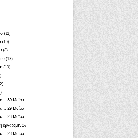
ου
(11)
υ
(19)
ου
(8)
ίου
(18)
ου
(10)
)
2)
)
α... 30 Μαΐου
α... 29 Μαΐου
α... 28 Μαΐου
η εργαζόμενων
α... 23 Μαΐου