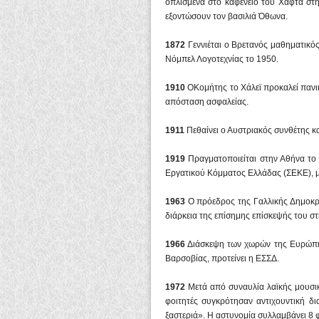
οπλισμένα στο καφενείο του Χαφτά στ
εξοντώσουν τον βασιλιά Όθωνα.
1872
Γεννιέται ο Βρετανός μαθηματικό
Νόμπελ Λογοτεχνίας το 1950.
1910
ΟΚομήτης το Χάλεϊ προκαλεί πανικ
απόσταση ασφαλείας.
1911
Πεθαίνει ο Αυστριακός συνθέτης 
1919
Πραγματοποιείται στην Αθήνα το
Εργατικού Κόμματος Ελλάδας (ΣΕΚΕ), μ
1963
Ο πρόεδρος της Γαλλικής Δημοκρα
διάρκεια της επίσημης επίσκεψής του σ
1966
Διάσκεψη των χωρών της Ευρώπη
Βαρσοβίας, προτείνει η ΕΣΣΔ.
1972
Μετά από συναυλία λαϊκής μουσι
φοιτητές συγκρότησαν αντιχουντική 
ξαστεριά». Η αστυνομία συλλαμβάνει 8 φ