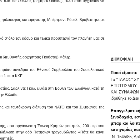
ην πλατεία Όθωνος (σήμεραΟμοοίας), αλλά αποτυγχάνουν να
ς, φιλόσοφος και ειρηνιστής Μπέρτραντ Ράσελ. Βραβεύτηκε με
ό σ' όλο τον κόσμο και τελικά προσπερνά τον πλανήτη μας σε
και διευθυντής ορχήστρας Γκούσταβ Μάλερ.
ΔΗΜΟΦΙΛΗ
 πρώτο συνέδριο του Εθνικού Συμβουλίου του Σοσιαλιστικού
Ποιοί είμαστε
ετέπειτα ΚΚΕ.
Το "ΤΑΛΩΣ" 
ΕΠΙΣΙΤΙΣΜΟΥ 
τίας, Σαρλ ντε Γκολ, μιλάει στη Βουλή των Ελλήνων, κατά τη
ΚΑΙ ΣΥΝΑΦΩΝ 
την Ελλάδα.
ιδρύθηκε το Δεκ.
ς και ταυτόχρονη διάλυση του ΝΑΤΟ και του Συμφώνου της
Επαγγελματική
ξενοδοχεία, εσ
μπαρ και λοιπ
κής, που οργάνωσε η Ένωση Κρητών φοιτητών, 200 περίπου
κατηγορίας κα
διαδήλωση στην οδό Πατησίων τραγουδώντας «Πότε θα κάνει
Ν. 1545/85, Ά
οιτητές.