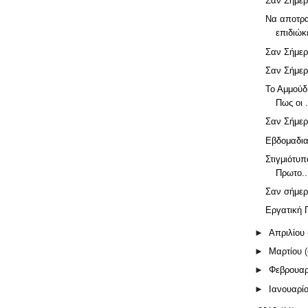
Σαν Σήμερ
Να αποτρα
επιδιώκε
Σαν Σήμερ
Σαν Σήμερ
Το Αμμούδι
Πως οι .
Σαν Σήμερ
Εβδομαδια
Στιγμιότυπ
Πρωτο..
Σαν σήμερ
Εργατική 
►
Απριλίου
►
Μαρτίου
►
Φεβρουα
►
Ιανουαρί