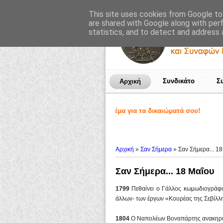
This site uses cookies from Google to 
are shared with Google along with per
statistics, and to detect and address 
Συνδικάτο
Σ
Αρχική
εσμένων! Εργαζόμενε, πολέμα για τα δικαιώματά σου!
Ποιοί είμαστε
♦
Γιατί "ΤΑΛΩΣ"?
♦
Ανοικτή π
Αρχική
»
Σαν Σήμερα
»
Σαν Σήμερα... 1
Σαν Σήμερα... 18 Μαΐου
1799
Πεθαίνει ο Γάλλος κωμωδιογράφ
άλλων- των έργων «Κουρέας της Σεβίλλη
1804
Ο Ναπολέων Βοναπάρτης ανακηρύσ