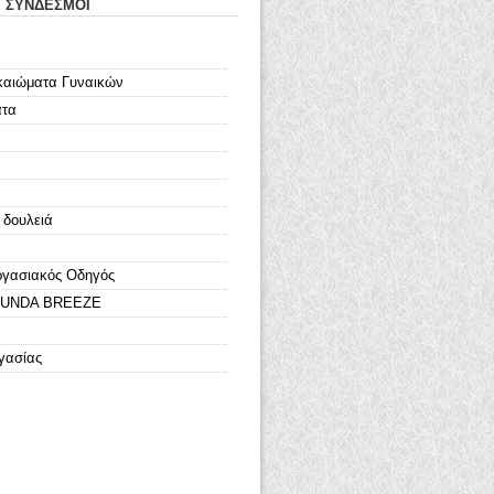
Ι ΣΥΝΔΕΣΜΟΙ
καιώματα Γυναικών
ατα
 δουλειά
ργασιακός Οδηγός
LOUNDA BREEZE
γασίας