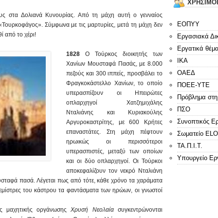
ΧΡΗΣΙΜΟ
ς στα Δολιανά Κυνουρίας. Από τη μάχη αυτή ο γενναίος
ΕΟΠΥΥ
 «Τουρκοφάγος». Σύμφωνα με τις μαρτυρίες, μετά τη μάχη δεν
 από το χέρι!
Εργασιακά Δι
Εργατικά θέμ
1828
Ο Τούρκος διοικητής των
ΙΚΑ
Χανίων Μουσταφά Πασάς, με 8.000
ΟΑΕΔ
πεζούς και 300 ιππείς, προσβάλει το
Φραγκοκάστελλο Χανίων, το οποίο
ΠΟΕΕ-ΥΤΕ
υπερασπίζουν οι Ηπειρώτες
Πρόβλημα στη
οπλαρχηγοί Χατζημιχάλης
ΠΣΟ
Νταλιάνης και Κυριακούλης
Συνοπτικός Ε
Αργυροκαστρίτης, με 600 Κρήτες
επαναστάτες. Στη μάχη πέφτουν
Σωματείο E
ηρωικώς οι περισσότεροι
ΤΑ.Π.Ι.Τ.
υπερασπιστές, μεταξύ των οποίων
Υπουργείο Ερ
και οι δύο οπλαρχηγοί. Οι Τούρκοι
αποκεφαλίζουν τον νεκρό Νταλιάνη
υσταφά πασά. Λέγεται πως από τότε, κάθε χρόνο τα χαράματα
λεμίστρες του κάστρου τα φαντάσματα των ηρώων, οι γνωστοί
ς μαχητικής οργάνωσης
Χρυσή Νεολαία
συγκεντρώνονται