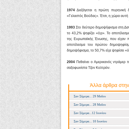
1974
Διεξάγεται η πρώτη πυρηνική δ
«Γελαστός Βούδας». Έτσι, η χώρα αυτή 
1993
Στο δεύτερο δημοψήφισμα στη Δανί
το 43,2% ψηφίζει «όχι». Το αποτέλεσμ
της Ευρωπαϊκής Ένωσης, που είχαν π
αποτέλεσμα του πρώτου δημοψηφίσματ
δημοψήφισμα, το 50,7% είχε ψηφίσει «ό
2004
Πεθαίνει ο Αμερικανός ντράμερ τ
σαξοφωνίστα Τζον Κολτρέιν.
Άλλα άρθρα στην
Σαν Σήμερα... 29 Μαΐου
Σαν Σήμερα... 28 Μαΐου
Σαν Σήμερα...12 Ιουνίου
Σαν Σήμερα... 10 Ιουνίου