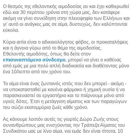
Ο θεσμός της εθελοντικής αιμοδοσίας αν και έχει καθιερωθεί
εδώ και 30 περίπου χρόνια στη χώρα μας, δεν κατάφερε
ακόμη να γίνει συνείδηση στην πλειοψηφία των Ελλήνων και
γι' αυτό οι ανάγκες μας σε αίμα, δυστυχώς, δεν καλύπτονται
εύκολα.
Κύρια αιτία είναι ο αδικαιολόγητος φόβος, οι προκαταλήψεις
και η άγνοια γύρω από το θέμα της αιμοδοσίας.
Εθελοντής αιμοδότης, όπως θα δείτε στον
επισυναπτόμενο σύνδεσμο
, μπορεί να γίνει ο καθένας
από εμάς με μια πολύ απλή διαδικασία και διαθέτοντας μόνο
ένα 10/λεπτο από τον χρόνο του.
Το αίμα είναι ένας ζωντανός ιστός που δεν μπορεί - ακόμη -
να υποκατασταθεί με κανένα φάρμακο ή χημική ουσία ή να
παρασκευαστεί
σε εργαστήριο
και το παίρνουμε μόνο από
υγιείς δότες.
Έ
τσι η μετάγγιση αίματος και των παραγώγων
του σώζει εκατομμύρια ζωές κάθε χρόνο.
Ας κάνουμε λοιπόν αυτές τις γιορτές Δώρο Ζωής στους
συνανθρώπους μας ενισχύοντας την Τράπεζα Αίματος του
Συνδικάτου μας με λίγο αίμα, για εμάς δεν είναι τίποτα, 10