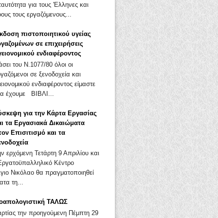
αυτότητα για τους 'Ελληνες και
ους τους εργαζόμενους...
κδοση πιστοποιητικού υγείας
ργαζομένων σε επιχειρήσεις
γειονομικού ενδιαφέροντος
άσει του Ν.1077/80 όλοι οι
ργαζόμενοι σε ξενοδοχεία και
ειονομικού ενδιαφέροντος είμαστε
α έχουμε ΒΙΒΛΙ...
ύσκεψη για την Κάρτα Εργασίας
αι τα Εργασιακά Δικαιώματα
τον Επισιτισμό και τα
ενοδοχεία
ην ερχόμενη Τετάρτη 9 Απριλίου και
Εργατοϋπαλληλικό Κέντρο
Άγιο Νικόλαο θα πραγματοποιηθεί
τα τη...
γοαπολογιστική ΤΑΛΩΣ
τίας την προηγούμενη Πέμπτη 29