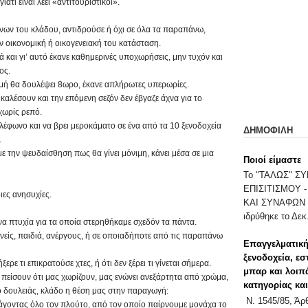
ατί είναι λέει «αντιτουριστικοί».
νων του κλάδου, αντιδρούσε ή όχι σε όλα τα παραπάνω,
ν οικονομική ή οικογενειακή του κατάσταση.
ά και γι’ αυτό έκανε καθημερινές υποχωρήσεις, μην τυχόν και
ος.
ιγμή θα δουλέψει 8ωρο, έκανε απλήρωτες υπερωρίες.
 καλέσουν και την επόμενη σεζόν δεν έβγαζε άχνα για το
χωρίς ρεπό.
ηλέφωνο και να βρει μεροκάματο σε ένα από τα 10 ξενοδοχεία
ΔΗΜΟΦΙΛΗ
.
 την ψευδαίσθηση πως θα γίνει μόνιμη, κάνει μέσα σε μια
Ποιοί είμαστε
Το "ΤΑΛΩΣ" 
ΕΠΙΣΙΤΙΣΜΟΥ 
ιες ανησυχίες.
ΚΑΙ ΣΥΝΑΦΩΝ 
ιδρύθηκε το Δεκ.
 πτυχία για τα οποία στερηθήκαμε σχεδόν τα πάντα.
νείς, παιδιά, ανέργους, ή σε οποιαδήποτε από τις παραπάνω
Επαγγελματική
ξενοδοχεία, εσ
ξερε τι επικρατούσε χτες, ή ότι δεν ξέρει τι γίνεται σήμερα.
μπαρ και λοιπ
είσουν ότι μας χωρίζουν, μας ενώνει ανεξάρτητα από χρώμα,
κατηγορίας κα
ρο δουλειάς, κλάδο η θέση μας στην παραγωγή:
Ν. 1545/85, Ά
άγοντας όλο τον πλούτο, από τον οποίο παίρνουμε μονάχα το