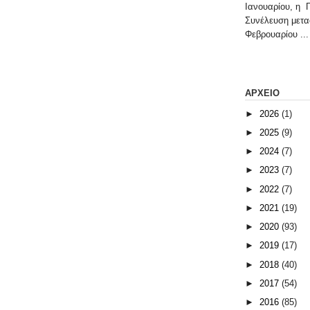
Ιανουαρίου, η 
Συνέλευση μετα
Φεβρουαρίου ...
ΑΡΧΕΙΟ
►
2026
(1)
►
2025
(9)
►
2024
(7)
►
2023
(7)
►
2022
(7)
►
2021
(19)
►
2020
(93)
►
2019
(17)
►
2018
(40)
►
2017
(54)
►
2016
(85)