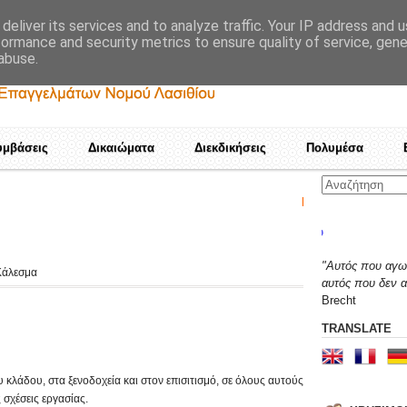
deliver its services and to analyze traffic. Your IP address and 
formance and security metrics to ensure quality of service, gen
abuse.
υμβάσεις
Δικαιώματα
Διεκδικήσεις
Πολυμέσα
Καμιά αποδοχή τετελεσμέν
"Αυτός που αγων
Κάλεσμα
αυτός που δεν α
Brecht
TRANSLATE
κλάδου, στα ξενοδοχεία και στον επισιτισμό, σε όλους αυτούς
 σχέσεις εργασίας.