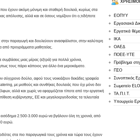
ΧΡΗΣΙΜΟ
που έχουν ακόμη μόνιμη και σταθερή δουλειά, κυρίως στα
ΕΟΠΥΥ
ιας απόλυσης, αλλά και σε όσους νομίζουν ότι ο,τιδήποτε
Εργασιακά Δι
Εργατικά θέμ
ΙΚΑ
α στην παραγωγή και δουλεύουν ανασφάλιστοι, στην καλύτερη
ΟΑΕΔ
α από προγράμματα μαθητείας.
ΠΟΕΕ-ΥΤΕ
 συμβάσεις μιας μέρας (εξτρά) για πολλά χρόνια,
Πρόβλημα στη
πως τους πάρει κάποιος για άλλο ένα μεροκάματο.
ΠΣΟ
Συνοπτικός Ε
ον σύγχρονο δούλο, αφού τους νοικιάζουν δεκάδες γραφεία
catering, με μισθούς και συνθήκες δουλειάς που όχι μόνο δεν
Σωματείο E
λφων, αλλά και χωρίς να εφαρμόζεται τίποτε από την εργατική
ΤΑ.Π.Ι.Τ.
επίθεση κυβέρνησης, ΕΕ και μεγαλοεργοδοσίας τα τελευταία
Υπουργείο Ερ
ο εισόδημα 2.500-3.000 ευρώ να βγάλουν όλη τη χρονιά, από
60 ευρώ.
γοδότες στα πιο παραγωγικά τους χρόνια και τώρα τους έχουν