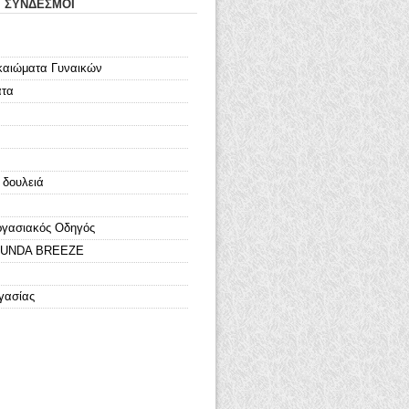
Ι ΣΥΝΔΕΣΜΟΙ
καιώματα Γυναικών
ατα
 δουλειά
ργασιακός Οδηγός
LOUNDA BREEZE
γασίας