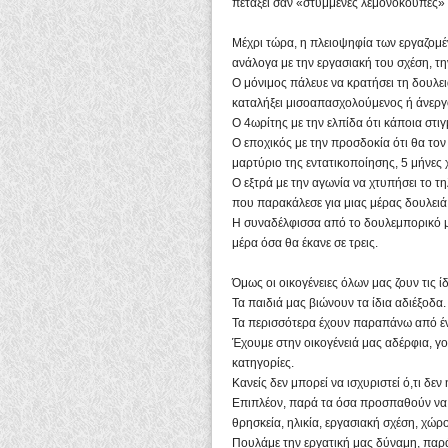
πετάξει σαν «στυμμένες λεμονόκουπες» γι
Μέχρι τώρα, η πλειοψηφία των εργαζομέ
ανάλογα με την εργασιακή του σχέση, τη
Ο μόνιμος πάλευε να κρατήσει τη δουλει
καταλήξει μισοαπασχολούμενος ή άνεργ
Ο 4ωρίτης με την ελπίδα ότι κάποια στ
Ο εποχικός με την προσδοκία ότι θα τον
μαρτύριο της εντατικοποίησης, 5 μήνες 
Ο εξτρά με την αγωνία να χτυπήσει το τ
που παρακάλεσε για μιας μέρας δουλειά
Η συναδέλφισσα από το δουλεμπορικό με
μέρα όσα θα έκανε σε τρεις.
Όμως οι οικογένειες όλων μας ζουν τις ίδ
Τα παιδιά μας βιώνουν τα ίδια αδιέξοδα.
Τα περισσότερα έχουν παραπάνω από ένα
Έχουμε στην οικογένειά μας αδέρφια, γο
κατηγορίες.
Κανείς δεν μπορεί να ισχυριστεί ό,τι δεν ή
Επιπλέον, παρά τα όσα προσπαθούν να π
θρησκεία, ηλικία, εργασιακή σχέση, χώ
Πουλάμε την εργατική μας δύναμη, παρ