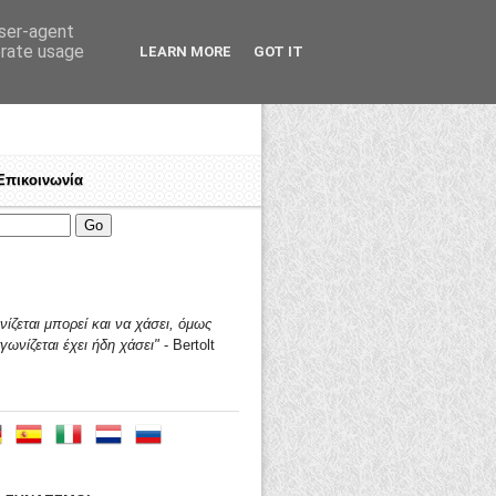
user-agent
erate usage
LEARN MORE
GOT IT
Επικοινωνία
ων! Εργαζόμενε, πολέμα για τα δικαιώματά σου!
Ποιοί είμαστε
♦
Γιατί "ΤΑΛΩΣ"?
♦
Ανοικτή πρό
ίζεται μπορεί και να χάσει,
όμως
γωνίζεται έχει ήδη χάσει"
- Bertolt