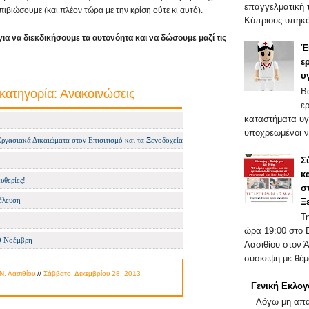
επαγγελματική τ
επιβιώσουμε (και πλέον τώρα με την κρίση ούτε κι αυτό).
Κύπριους υπηκό
για να διεκδικήσουμε τα αυτονόητα και να δώσουμε μαζί τις
Έ
ε
υ
Β
κατηγορία: Ανακοινώσεις
ε
καταστήματα υγ
υποχρεωμένοι ν
Εργασιακά Δικαιώματα στον Επισιτισμό και τα Ξενοδοχεία
Σ
κ
υθερίες!
σ
έλευση
Ξ
Τ
ώρα 19:00 στο 
0 Νοέμβρη
Λασιθίου στον 
σύσκεψη με θέμα
Ν. Λασιθίου
//
Σάββατο, Δεκεμβρίου 28, 2013
Γενική Εκλο
Λόγω μη απαρ